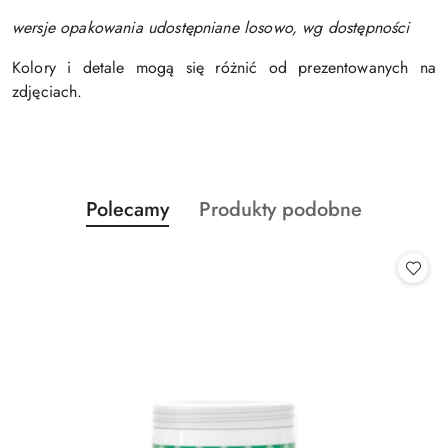
wersje opakowania udostępniane losowo, wg dostępności
Kolory i detale mogą się różnić od prezentowanych na
zdjęciach.
Produkty
Produkty
Polecamy
Produkty podobne
Pomiń karuzelę produktów
o
o
statusie:
statusie: