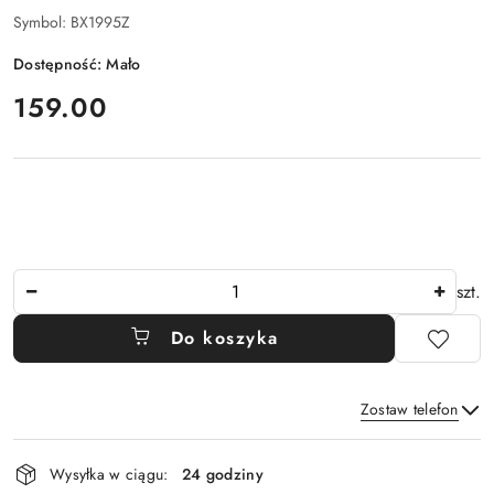
Symbol:
BX1995Z
Dostępność:
Mało
cena:
159.00
Ilość
szt.
Do koszyka
Zostaw telefon
Dostępność
Wysyłka w ciągu:
24 godziny
i