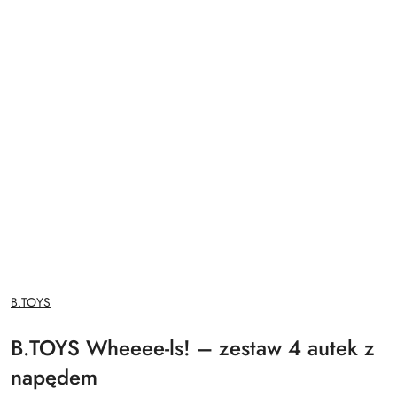
NAZWA
B.TOYS
PRODUCENTA:
B.TOYS Wheeee-ls! – zestaw 4 autek z
napędem