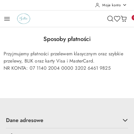
Moje konto
Przejdź do treści głównej
Przejdź do wyszukiwarki
Przejdź do moje konto
Przejdź do menu głównego
Przejdź do stopki
Sposoby płatności
Przyjmujemy płatności przelewem klasycznym oraz szybkie
przelewy, BLIK oraz karty Visa i MasterCard.
NR KONTA: 07 1140 2004 0000 3202 6461 9825
Dane adresowe