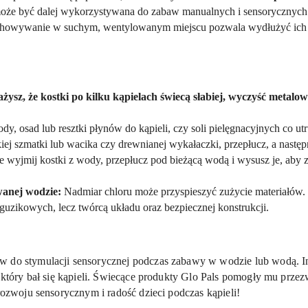
może być dalej wykorzystywana do zabaw manualnych i sensorycznych
echowywanie w suchym, wentylowanym miejscu pozwala wydłużyć ich 
żysz, że kostki po kilku kąpielach świecą słabiej, wyczyść metalo
y, osad lub resztki płynów do kąpieli, czy soli pielęgnacyjnych co utr
iej szmatki lub wacika czy drewnianej wykałaczki, przepłucz, a następ
 wyjmij kostki z wody, przepłucz pod bieżącą wodą i wysusz je, aby 
anej wodzie:
Nadmiar chloru może przyspieszyć zużycie materiałów.
i guzikowych, lecz twórcą układu oraz bezpiecznej konstrukcji.
w do stymulacji sensorycznej podczas zabawy w wodzie lub wodą. I
, który bał się kąpieli. Świecące produkty Glo Pals pomogły mu prze
 rozwoju sensorycznym i radość dzieci podczas kąpieli!