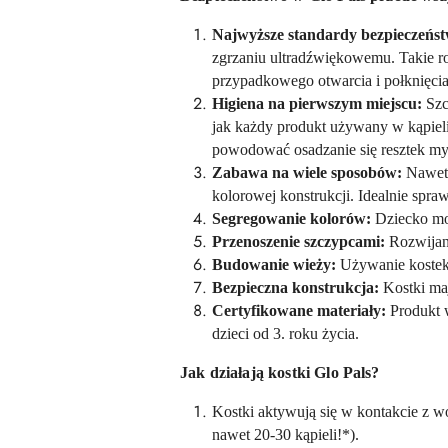
Najwyższe standardy bezpieczeńst
zgrzaniu ultradźwiękowemu. Takie ro
przypadkowego otwarcia i połknięcia.
Higiena na pierwszym miejscu:
Szc
jak każdy produkt używany w kąpieli
powodować osadzanie się resztek my
Zabawa na wiele sposobów:
Nawet p
kolorowej konstrukcji. Idealnie spra
Segregowanie kolorów:
Dziecko moż
Przenoszenie szczypcami:
Rozwijani
Budowanie wieży:
Używanie kostek d
Bezpieczna konstrukcja:
Kostki maj
Certyfikowane materiały:
Produkt w
dzieci od 3. roku życia.
Jak działają kostki Glo Pals?
Kostki aktywują się w kontakcie z w
nawet 20-30 kąpieli!*).