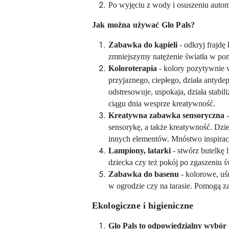
Po wyjęciu z wody i osuszeniu automa
Jak można używać Glo Pals?
Zabawka do kąpieli
- odkryj frajdę
zmniejszymy natężenie światła w po
Koloroterapia
- kolory pozytywnie w
przyjaznego, ciepłego, działa antyde
odstresowuje, uspokaja, działa sta
ciągu dnia wesprze kreatywność.
Kreatywna zabawka sensoryczna
-
sensorykę, a także kreatywność. Dzi
innych elementów. Mnóstwo inspiracj
Lampiony, latarki
- stwórz butelkę 
dziecka czy też pokój po zgaszeniu św
Zabawka do basenu
- kolorowe, uś
w ogrodzie czy na tarasie. Pomogą z
Ekologiczne i higieniczne
Glo Pals to odpowiedzialny wybór