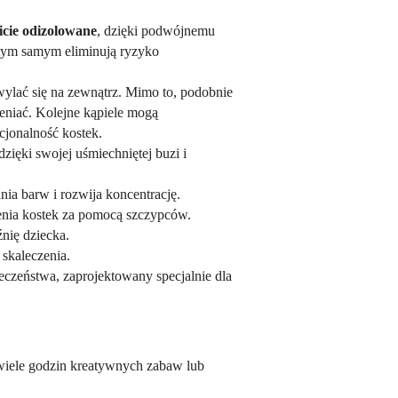
icie odizolowane
, dzięki podwójnemu
 tym samym eliminują ryzyko
wylać się na zewnątrz. Mimo to, podobnie
eniać. Kolejne kąpiele mogą
jonalność kostek.
zięki swojej uśmiechniętej buzi i
a barw i rozwija koncentrację.
enia kostek za pomocą szczypców.
nię dziecka.
skaleczenia.
czeństwa, zaprojektowany specjalnie dla
wiele godzin kreatywnych zabaw lub