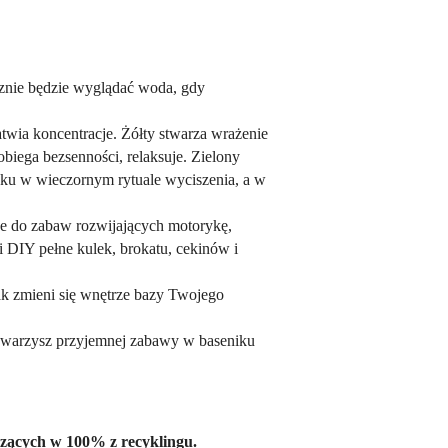
cznie będzie wyglądać woda, gdy
atwia koncentracje. Żółty stwarza wrażenie
obiega bezsenności, relaksuje. Zielony
ku w wieczornym rytuale wyciszenia, a w
je do zabaw rozwijających motorykę,
 DIY pełne kulek, brokatu, cekinów i
jak zmieni się wnętrze bazy Twojego
towarzysz przyjemnej zabawy w baseniku
zących w 100% z recyklingu.