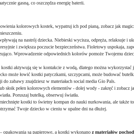
tycznie gasną, co oszczędza energię baterii.
 łowienia kolorowych kostek, wypatruj ich pod pianą, zobacz jak magi
mieszczeniu.
pływają na nastrój dziecka. Niebieski wycisza, odpręża, relaksuje i uł
presyjnie i zwiększa poczucie bezpieczeństwa. Fioletowy uspokaja, zap
bilizująco. Wprowadzenie odpowiednich kolorów pomoże Twojemu dziec
 kostki aktywują się w kontakcie z wodą, dlatego można wykorzystać 
ecko może łowić kostki patyczkami, szczypcami, może budować butelki
i do zabawy znajdziesz w materiałach social media Gio Pals.
lub słoik pełen kolorowych elementów - dolej wody - zakręć i zobacz 
iatła. Poruszaj butelką, obserwuj światła.
miechnięte kostki to świetny kompan do nauki nurkowania, ale także 
atrzymać Twoje dziecko w cieniu w upalne dni na dłużej.
– opakowania są papierowe, a kostki wykonano
z materiałów pochod