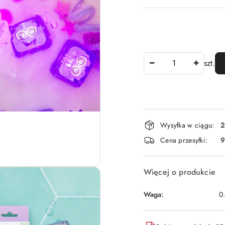
Ilość
szt.
Dostępność
Wysyłka w ciągu:
2
i
Cena przesyłki:
9
dostawa
Więcej o produkcie
Waga:
0