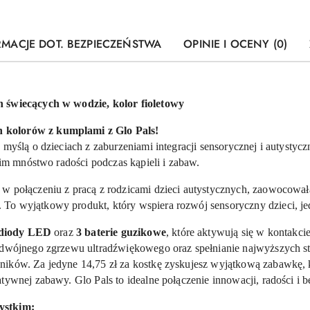
RMACJE DOT. BEZPIECZEŃSTWA
OPINIE I OCENY (0)
h świecących w wodzie, kolor fioletowy
 kolorów z kumplami z Glo Pals!
 myślą o dzieciach z zaburzeniami integracji sensorycznej i autystyc
c im mnóstwo radości podczas kąpieli i zabaw.
 w połączeniu z pracą z rodzicami dzieci autystycznych, zaowocow
. To wyjątkowy produkt, który wspiera rozwój sensoryczny dzieci, jed
diody LED
oraz
3 baterie guzikowe
, które aktywują się w kontakci
podwójnego zgrzewu ultradźwiękowego oraz spełnianie najwyższych 
ików. Za jedyne 14,75 zł za kostkę zyskujesz wyjątkową zabawkę, któ
tywnej zabawy. Glo Pals to idealne połączenie innowacji, radości i 
ystkim: