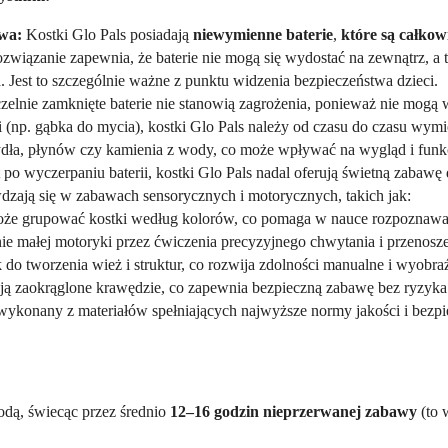
wa:
Kostki Glo Pals posiadają
niewymienne baterie
,
które są całkow
związanie zapewnia, że baterie nie mogą się wydostać na zewnątrz, a
 Jest to szczególnie ważne z punktu widzenia bezpieczeństwa dzieci.
zelnie zamknięte baterie nie stanowią zagrożenia, ponieważ nie mogą 
 (np. gąbka do mycia), kostki Glo Pals należy od czasu do czasu wymi
dła, płynów czy kamienia z wody, co może wpływać na wygląd i funkc
o wyczerpaniu baterii, kostki Glo Pals nadal oferują świetną zabawę d
wdzają się w zabawach sensorycznych i motorycznych, takich jak:
e grupować kostki według kolorów, co pomaga w nauce rozpoznawani
e małej motoryki przez ćwiczenia precyzyjnego chwytania i przenosz
o tworzenia wież i struktur, co rozwija zdolności manualne i wyobraź
ą zaokrąglone krawędzie, co zapewnia bezpieczną zabawę bez ryzyka 
ykonany z materiałów spełniających najwyższe normy jakości i bezpie
odą, świecąc przez średnio
12–16 godzin nieprzerwanej zabawy
(to 