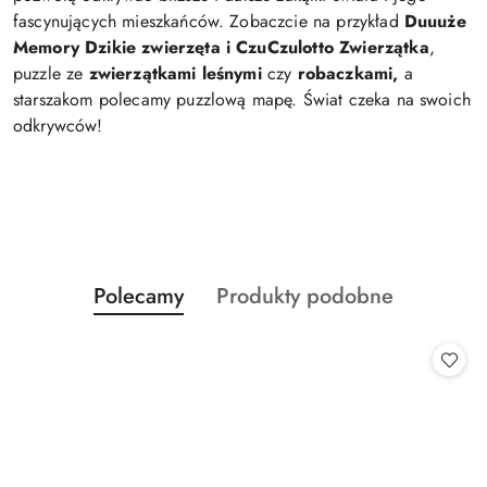
fascynujących mieszkańców. Zobaczcie na przykład
Duuuże
Memory Dzikie zwierzęta i CzuCzulotto Zwierzątka
,
puzzle ze
zwierzątkami leśnymi
czy
robaczkami,
a
starszakom polecamy puzzlową mapę. Świat czeka na swoich
odkrywców!
Produkty
Produkty
Polecamy
Produkty podobne
Pomiń karuzelę produktów
o
o
statusie:
statusie: