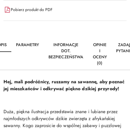
Pobierz produkt do PDF
PIS
PARAMETRY
INFORMACJE
OPINIE
ZADA
DOT.
I
PYTAN
BEZPIECZEŃSTWA
OCENY
(0)
Hej, mali podróżnicy, ruszamy na sawannę, aby poznać
jej mieszkańców i odkrywać piękno dzikiej przyrody!
Duża, piękna ilustracja przedstawia znane i lubiane przez
najmłodszych odkrywców dzikie zwierzęta z afrykańskiej
sawanny. Kogo zaprosicie do wspólnej zabawy i puzzlowej