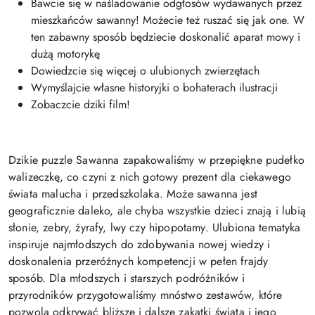
Bawcie się w naśladowanie odgłosów wydawanych przez
mieszkańców sawanny! Możecie też ruszać się jak one. W
ten zabawny sposób będziecie doskonalić aparat mowy i
dużą motorykę
Dowiedzcie się więcej o ulubionych zwierzętach
Wymyślajcie własne historyjki o bohaterach ilustracji
Zobaczcie dziki film!
Dzikie puzzle Sawanna zapakowaliśmy w przepiękne pudełko
walizeczkę, co czyni z nich gotowy prezent dla ciekawego
świata malucha i przedszkolaka. Może sawanna jest
geograficznie daleko, ale chyba wszystkie dzieci znają i lubią
słonie, zebry, żyrafy, lwy czy hipopotamy. Ulubiona tematyka
inspiruje najmłodszych do zdobywania nowej wiedzy i
doskonalenia przeróżnych kompetencji w pełen frajdy
sposób. Dla młodszych i starszych podróżników i
przyrodników przygotowaliśmy mnóstwo zestawów, które
pozwolą odkrywać bliższe i dalsze zakątki świata i jego