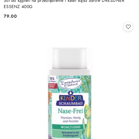
Sól do kąpieli na przeziębienie i katar Bądź zdrów DRESDNER
ESSENZ 400G
79.00
Cena: