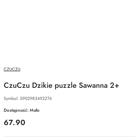
NAZWA
CZUCZU
PRODUCENTA:
CzuCzu Dzikie puzzle Sawanna 2+
Symbol:
5902983492276
Dostępność:
Mało
cena:
67.90