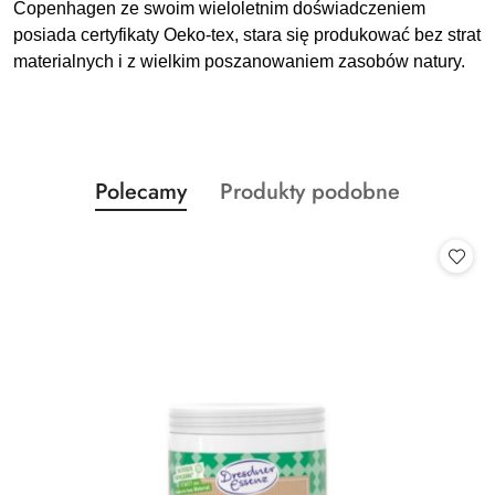
Copenhagen ze swoim wieloletnim doświadczeniem
posiada certyfikaty Oeko-tex,
stara się produkować bez strat
materialnych i z wielkim poszanowaniem zasobów natury.
Produkty
Produkty
Polecamy
Produkty podobne
Pomiń karuzelę produktów
o
o
statusie:
statusie: