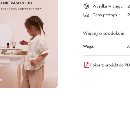
Dostępność
Wysyłka w ciągu:
2
i
Cena przesyłki:
9
dostawa
Więcej o produkcie
Waga:
8
Pobierz produkt do P