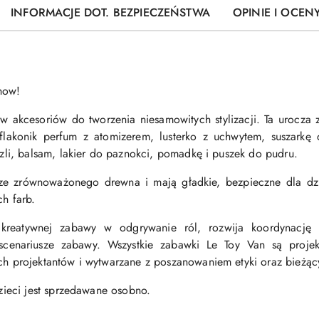
INFORMACJE DOT. BEZPIECZEŃSTWA
OPINIE I OCENY
how!
taw akcesoriów do tworzenia niesamowitych stylizacji. Ta urocza
flakonik perfum z atomizerem, lusterko z uchwytem, suszark
zli, balsam, lakier do paznokci, pomadkę i puszek do pudru.
ze zrównoważonego drewna i mają gładkie, bezpieczne dla dzie
h farb.
kreatywnej zabawy w odgrywanie ról, rozwija koordynację 
 scenariusze zabawy. Wszystkie zabawki Le Toy Van są projek
h projektantów i wytwarzane z poszanowaniem etyki oraz bieżący
zieci jest sprzedawane osobno.