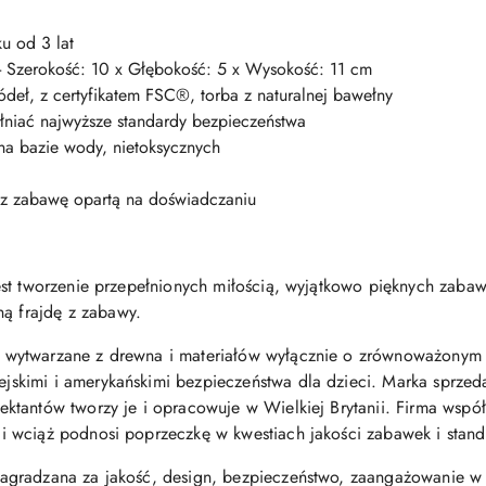
u od 3 lat
 Szerokość: 10 x Głębokość: 5 x Wysokość: 11 cm
eł, z certyfikatem FSC®, torba z naturalnej bawełny
łniać najwyższe standardy bezpieczeństwa
na bazie wody, nietoksycznych
ez zabawę opartą na doświadczaniu
jest tworzenie przepełnionych miłością, wyjątkowo pięknych zabaw
ą frajdę z zabawy.
- wytwarzane z drewna i materiałów wyłącznie o zrównoważony
ejskimi i amerykańskimi bezpieczeństwa dla dzieci. Marka sprze
jektantów tworzy je i opracowuje w Wielkiej Brytanii. Firma wsp
y i wciąż podnosi poprzeczkę w kwestiach jakości zabawek i stan
nagradzana za jakość, design, bezpieczeństwo, zaangażowanie w 