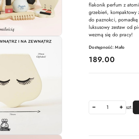
flakonik perfum z atom
grzebień, kompaktowy z
do paznokci, pomadkę i
luksusowy zestaw od pi
wezmą się do pracy!
Dostępność:
Mało
cena:
189.00
Ilość
szt.