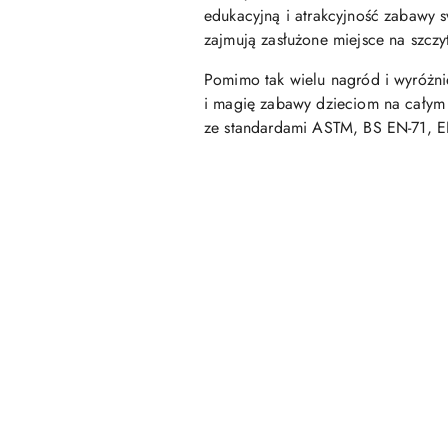
edukacyjną i atrakcyjność zabawy 
zajmują zasłużone miejsce na szcz
Pomimo tak wielu nagród i wyróżnie
i magię zabawy dzieciom na całym 
ze standardami ASTM, BS EN-71, 
Pomiń karuzelę produktów