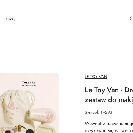
NAZWA
LE TOY VAN
PRODUCENTA:
Le Toy Van - Dr
zestaw do maki
Symbol:
TV293
Wewnątrz bawełnianego
uszykować się na wielk