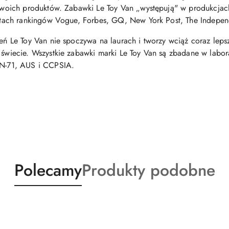
swoich produktów. Zabawki Le Toy Van „występują" w produkcjach
ytach rankingów Vogue, Forbes, GQ, New York Post, The Indepen
ń Le Toy Van nie spoczywa na laurach i tworzy wciąż coraz leps
świecie. Wszystkie zabawki marki Le Toy Van są zbadane w labo
EN-71, AUS i CCPSIA.
Produkty
Produkty
Polecamy
Produkty podobne
o
o
statusie:
statusie: