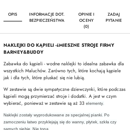
OPIS
INFORMACJE DOT.
OPINIE I
ZADAJ
BEZPIECZEŃSTWA
OCENY
PYTANIE
(0)
NAKLEJKI DO KĄPIELI -śMIESZNE STROJE FIRMY
BARNEY&BUDDY
Zabawka do kąpieli - wodne naklejki to idealna zabawka dla
wszystkich Maluchów. Zarówno tych, które kochają kąpiele
jak i dla tych, które pluskać się nie lubią.
W zestawie są dwie sympatyczne dziewczynki, które podczas
kąpieli mogą przymierzać stroje i dodatki. A jest w czym
wybierać, ponieważ w zestawie są aż 33
elementy.
Naklejki zostały wyprodukowane ze specjalnej pianki. Po
zamoczeniu łatwo przyklejają się do wanny, płytek, szkła czy
samych siebie. Nie toną.