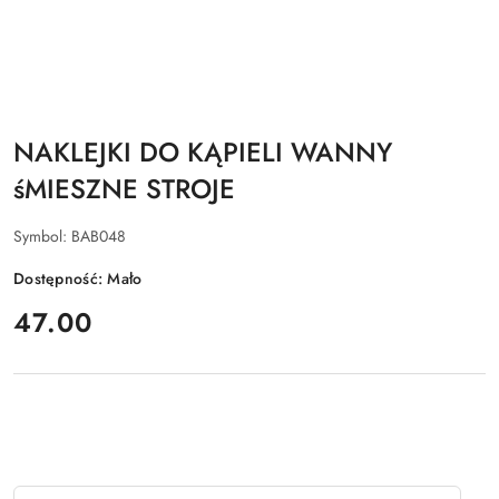
NAKLEJKI DO KĄPIELI WANNY
śMIESZNE STROJE
Symbol:
BAB048
Dostępność:
Mało
cena:
47.00
Ilość