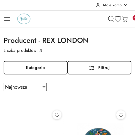
Moje konto
Przejdź do treści głównej
Przejdź do wyszukiwarki
Przejdź do moje konto
Przejdź do menu głównego
Przejdź do stopki
Producent - REX LONDON
Liczba produktów:
4
Kategorie
Filtruj
Zastosowano
Sortuj
według
sortowanie:
Najnowsze.