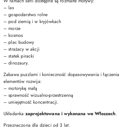
W ramach serii dostępne są rozmaite motywy:
– las
– gospodarstwo rolne
– pod ziemią i w kryjówkach
– morze
– kosmos
– plac budowy
– strażacy w akcji
– statek piracki
– dinozaury.
Zabawa puzzlami i konieczność dopasowywania i łączenia
elementów rozwija:
– motorykę małą
– sprawność wizualno-przestrzenną
– umiejętność koncentracji.
Układanka
zaprojektowana i wykonana we Włoszech
.
Przeznaczona dla dzieci od 3 lat.