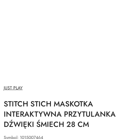
NAZWA
JUST PLAY
PRODUCENTA:
STITCH STICH MASKOTKA
INTERAKTYWNA PRZYTULANKA
DŹWIĘKI ŚMIECH 28 CM
Symbol:
1015007464