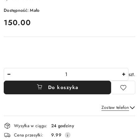
Dostępność:
Mało
cena:
150.00
Ilość
szt.
Do koszyka
Zostaw telefon
Dostępność
Wysyłka w ciągu:
24 godziny
i
Wyślij
Cena przesyłki:
9.99
dostawa