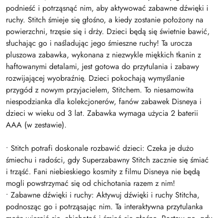
podnieść i potrząsnąć nim, aby aktywować zabawne dźwięki i
ruchy. Stitch śmieje się głośno, a kiedy zostanie położony na
powierzchni, trzęsie się i drży. Dzieci będą się świetnie bawić,
słuchając go i naśladując jego śmieszne ruchy! Ta urocza
pluszowa zabawka, wykonana z niezwykle miękkich tkanin z
haftowanymi detalami, jest gotowa do przytulania i zabawy
rozwijającej wyobraźnię. Dzieci pokochają wymyślanie
przygód z nowym przyjacielem, Stitchem. To niesamowita
niespodzianka dla kolekcjonerów, fanów zabawek Disneya i
dzieci w wieku od 3 lat. Zabawka wymaga użycia 2 baterii
AAA (w zestawie).
• Stitch potrafi doskonale rozbawić dzieci: Czeka je dużo
śmiechu i radości, gdy Superzabawny Stitch zacznie się śmiać
i trząść. Fani niebieskiego kosmity z filmu Disneya nie będą
mogli powstrzymać się od chichotania razem z nim!
• Zabawne dźwięki i ruchy: Aktywuj dźwięki i ruchy Stitcha,
podnosząc go i potrząsając nim. Ta interaktywna przytulanka