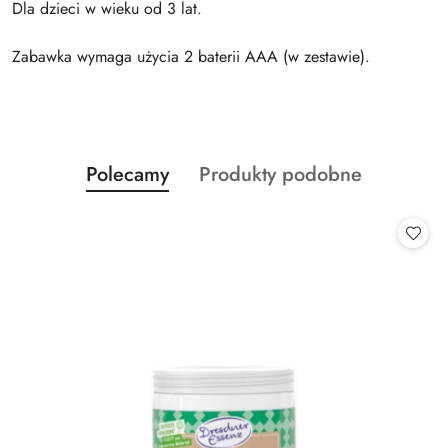
Dla dzieci w wieku od 3 lat.
Zabawka wymaga użycia 2 baterii AAA (w zestawie).
Produkty
Produkty
Polecamy
Produkty podobne
Pomiń karuzelę produktów
o
o
statusie:
statusie: