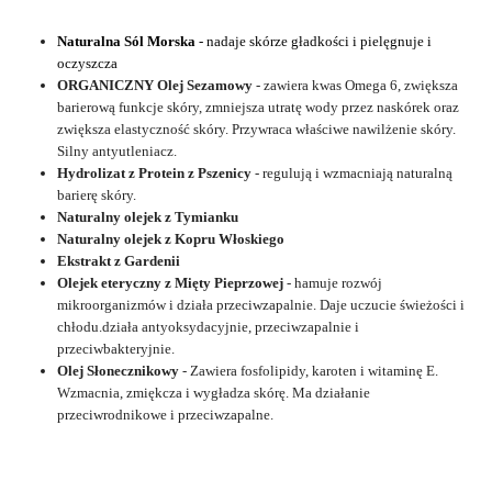
Naturalna Sól Morska
- nadaje skórze gładkości i pielęgnuje i
oczyszcza
ORGANICZNY Olej Sezamowy
- zawiera kwas Omega 6, zwiększa
barierową funkcje skóry, zmniejsza utratę wody przez naskórek oraz
zwiększa elastyczność skóry. Przywraca właściwe nawilżenie skóry.
Silny antyutleniacz.
Hydrolizat z Protein z Pszenicy
- regulują i wzmacniają naturalną
barierę skóry.
Naturalny olejek z Tymianku
Naturalny olejek z Kopru Włoskiego
Ekstrakt z Gardenii
Olejek eteryczny z Mięty Pieprzowej
- hamuje rozwój
mikroorganizmów i działa przeciwzapalnie. Daje uczucie świeżości i
chłodu.
działa antyoksydacyjnie, przeciwzapalnie i
przeciwbakteryjnie.
Olej Słonecznikowy
- Zawiera fosfolipidy, karoten i witaminę E.
Wzmacnia, zmiękcza i wygładza skórę. Ma działanie
przeciwrodnikowe i przeciwzapalne.