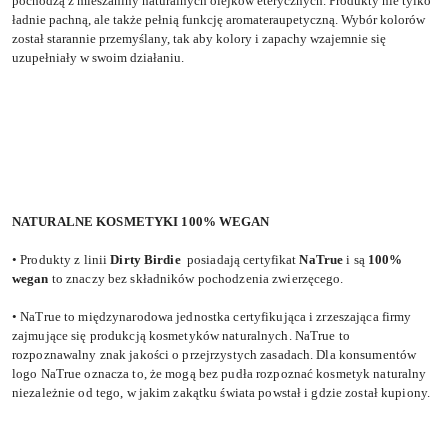
pochodzą z mieszaniny naturalnych olejków eterycznych. Produkty nie tylko
ładnie pachną, ale także pełnią funkcję aromateraupetyczną. Wybór kolorów
został starannie przemyślany, tak aby kolory i zapachy wzajemnie się
uzupełniały w swoim działaniu.
NATURALNE KOSMETYKI 100% WEGAN
• Produkty z linii
Dirty Birdie
posiadają certyfikat
NaTrue
i są
100%
wegan
to znaczy bez składników pochodzenia zwierzęcego.
• NaTrue to międzynarodowa jednostka certyfikująca i zrzeszająca firmy
zajmujące się produkcją kosmetyków naturalnych. NaTrue to
rozpoznawalny znak jakości o przejrzystych zasadach. Dla konsumentów
logo NaTrue oznacza to, że mogą bez pudła rozpoznać kosmetyk naturalny
niezależnie od tego, w jakim zakątku świata powstał i gdzie został kupiony.