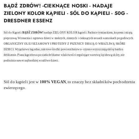
BĄDŹ ZDRÓW! -CIEKNĄCE NOSKI - NADAJE
ZIELONY KOLOR KĄPIELI - SÓL DO KĄPIELI - 50G -
DRESDNER ESSENZ
Sól do Kąpieli
BĄDŹ ZDRÓW!
nadaje ZIELONY KOLOR kąpieli. Pachnie tymiankiem, koprem i miętą
pieprzową. Wzmacnia i ogrzewa dzieci w mokrych, zimnych i cieknących nosach warunkach pogodowych.
ORGANICZNY OLEJ SEZAMOWY I PROTEINY Z PSZENICY DBAJĄ O WRAŻLIWĄ SKÓRE
DZIECI. Wyjątkowo łagodne, cukrowe środki powierzchniowo- czynne oczyszczają skórę bardzo
delikatnie. Piana kąpielowa posiada delikatne właściwości regulujące warstwę lipidową skóry, nie
podrażnia nawet najbardziej wrażliwe dzieci.
Sól do kąpieli jest w
100% VEGAN
, to znaczy bez składników pochodzenia
zwierzęcego.