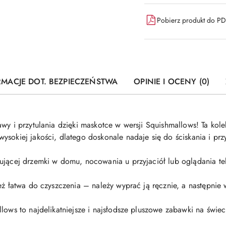
Pobierz produkt do P
RMACJE DOT. BEZPIECZEŃSTWA
OPINIE I OCENY (0)
wy i przytulania dzięki maskotce w wersji Squishmallows! Ta kol
sokiej jakości, dlatego doskonale nadaje się do ściskania i prz
ującej drzemki w domu, nocowania u przyjaciół lub oglądania tel
eż łatwa do czyszczenia – należy wyprać ją ręcznie, a następnie
lows to najdelikatniejsze i najsłodsze pluszowe zabawki na świec