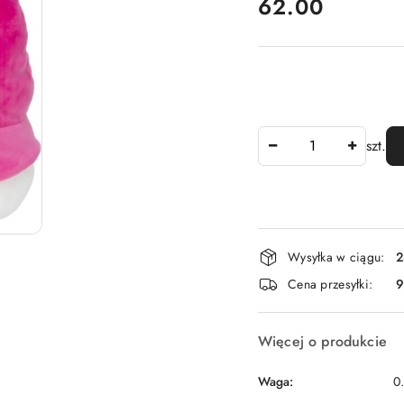
cena:
62.00
Ilość
szt.
Dostępność
Wysyłka w ciągu:
2
i
Cena przesyłki:
9
dostawa
Więcej o produkcie
Waga:
0