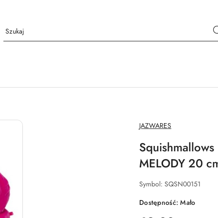
NAZWA
JAZWARES
PRODUCENTA:
Squishmallows
MELODY 20 c
Symbol:
SQSN00151
Dostępność:
Mało