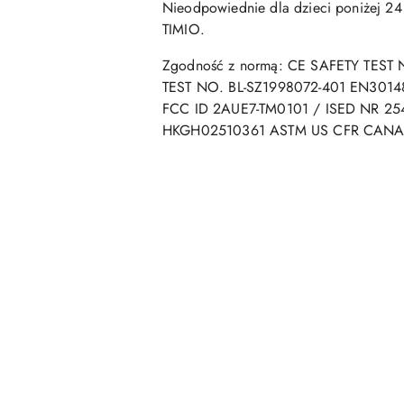
Nieodpowiednie dla dzieci poniżej 24 
TIMIO.
Zgodność z normą: CE SAFETY TEST
TEST NO. BL-SZ1998072-401 EN30148
FCC ID 2AUE7-TM0101 / ISED NR 254
HKGH02510361 ASTM US CFR CAN
Pomiń karuzelę produktów