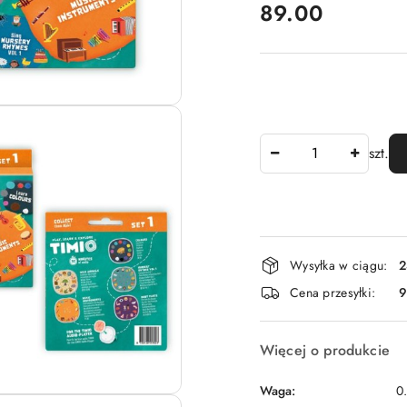
cena:
89.00
Ilość
szt.
Dostępność
Wysyłka w ciągu:
2
i
Cena przesyłki:
9
dostawa
Więcej o produkcie
Waga:
0