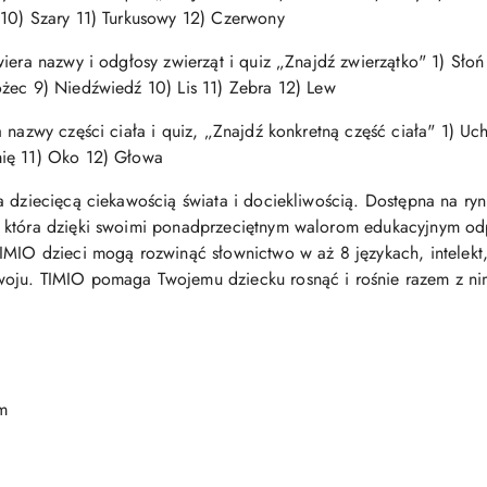
 10) Szary 11) Turkusowy 12) Czerwony
wiera nazwy i odgłosy zwierząt i quiz „Znajdź zwierzątko" 1) Sło
żec 9) Niedźwiedź 10) Lis 11) Zebra 12) Lew
 nazwy części ciała i quiz, „Znajdź konkretną część ciała" 1) Uc
mię 11) Oko 12) Głowa
a dziecięcą ciekawością świata i dociekliwością. Dostępna na r
 która dzięki swoimi ponadprzeciętnym walorom edukacyjnym od
IMIO dzieci mogą rozwinąć słownictwo w aż 8 językach, intelekt
oju. TIMIO pomaga Twojemu dziecku rosnąć i rośnie razem z ni
m