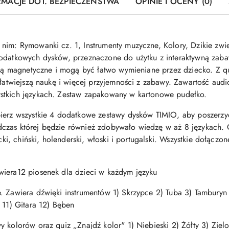
RMACJE DOT. BEZPIECZEŃSTWA
OPINIE I OCENY (0)
im: Rymowanki cz. 1, Instrumenty muzyczne, Kolory, Dzikie zwierz
dodatkowych dysków, przeznaczone do użytku z interaktywną za
i są magnetyczne i mogą być łatwo wymieniane przez dziecko. Z 
 łatwiejszą naukę i więcej przyjemności z zabawy. Zawartość aud
stkich językach. Zestaw zapakowany w kartonowe pudełko.
bierz wszystkie 4 dodatkowe zestawy dysków TIMIO, aby poszerzy
czas której będzie również zdobywało wiedzę w aż 8 językach.
ecki, chiński, holenderski, włoski i portugalski. Wszystkie dołąc
wiera12 piosenek dla dzieci w każdym języku
. Zawiera dźwięki instrumentów 1) Skrzypce 2) Tuba 3) Tamburyn 
 11) Gitara 12) Bęben
y kolorów oraz quiz „Znajdź kolor" 1) Niebieski 2) Żółty 3) Zie