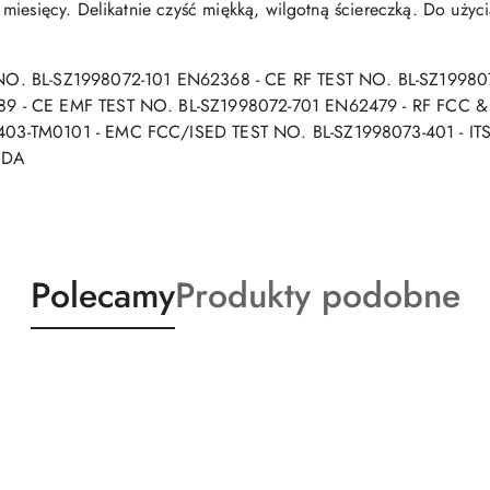
miesięcy. Delikatnie czyść miękką, wilgotną ściereczką. Do uży
 NO. BL-SZ1998072-101 EN62368 - CE RF TEST NO. BL-SZ199
9 - CE EMF TEST NO. BL-SZ1998072-701 EN62479 - RF FCC &
03-TM0101 - EMC FCC/ISED TEST NO. BL-SZ1998073-401 - IT
ADA
Produkty
Produkty
Polecamy
Produkty podobne
o
o
statusie:
statusie: