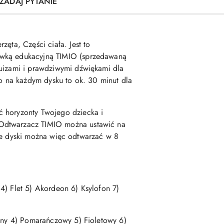
ZADAJ PYTANIE
ęta, Części ciała. Jest to
bawką edukacyjną TIMIO (sprzedawaną
quizami i prawdziwymi dźwiękami dla
io na każdym dysku to ok. 30 minut dla
ć horyzonty Twojego dziecka i
 Odtwarzacz TIMIO można ustawić na
zone dyski można więc odtwarzać w 8
4) Flet 5) Akordeon 6) Ksylofon 7)
lony 4) Pomarańczowy 5) Fioletowy 6)