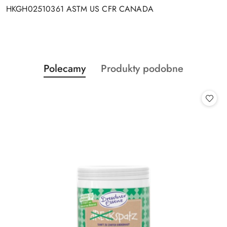
HKGH02510361 ASTM US CFR CANADA
Produkty
Produkty
Polecamy
Produkty podobne
Pomiń karuzelę produktów
o
o
statusie:
statusie: