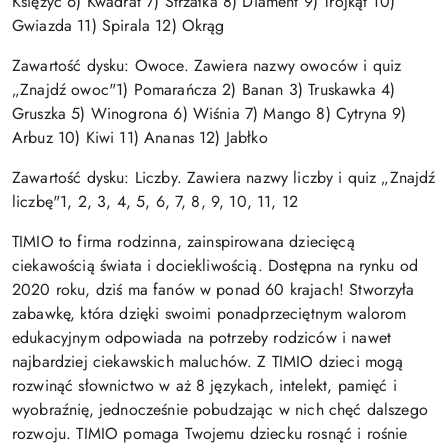
Księżyc 6) Kwadrat 7) Strzałka 8) Diament 9) Trójkąt 10)
Gwiazda 11) Spirala 12) Okrąg
Zawartość dysku: Owoce. Zawiera nazwy owoców i quiz
„Znajdź owoc"1) Pomarańcza 2) Banan 3) Truskawka 4)
Gruszka 5) Winogrona 6) Wiśnia 7) Mango 8) Cytryna 9)
Arbuz 10) Kiwi 11) Ananas 12) Jabłko
Zawartość dysku: Liczby. Zawiera nazwy liczby i quiz „Znajdź
liczbę"1, 2, 3, 4, 5, 6, 7, 8, 9, 10, 11, 12
TIMIO to firma rodzinna, zainspirowana dziecięcą
ciekawością świata i dociekliwością. Dostępna na rynku od
2020 roku, dziś ma fanów w ponad 60 krajach! Stworzyła
zabawkę, która dzięki swoimi ponadprzeciętnym walorom
edukacyjnym odpowiada na potrzeby rodziców i nawet
najbardziej ciekawskich maluchów. Z TIMIO dzieci mogą
rozwinąć słownictwo w aż 8 językach, intelekt, pamięć i
wyobraźnię, jednocześnie pobudzając w nich chęć dalszego
rozwoju. TIMIO pomaga Twojemu dziecku rosnąć i rośnie