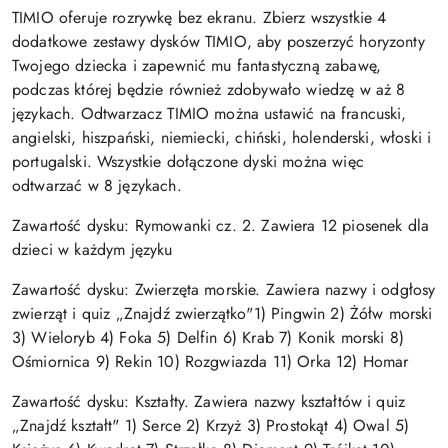
TIMIO oferuje rozrywkę bez ekranu. Zbierz wszystkie 4
dodatkowe zestawy dysków TIMIO, aby poszerzyć horyzonty
Twojego dziecka i zapewnić mu fantastyczną zabawę,
podczas której będzie również zdobywało wiedzę w aż 8
językach. Odtwarzacz TIMIO można ustawić na francuski,
angielski, hiszpański, niemiecki, chiński, holenderski, włoski i
portugalski. Wszystkie dołączone dyski można więc
odtwarzać w 8 językach.
Zawartość dysku: Rymowanki cz. 2. Zawiera 12 piosenek dla
dzieci w każdym języku
Zawartość dysku: Zwierzęta morskie. Zawiera nazwy i odgłosy
zwierząt i quiz „Znajdź zwierzątko"1) Pingwin 2) Żółw morski
3) Wieloryb 4) Foka 5) Delfin 6) Krab 7) Konik morski 8)
Ośmiornica 9) Rekin 10) Rozgwiazda 11) Orka 12) Homar
Zawartość dysku: Kształty. Zawiera nazwy kształtów i quiz
„Znajdź kształt" 1) Serce 2) Krzyż 3) Prostokąt 4) Owal 5)