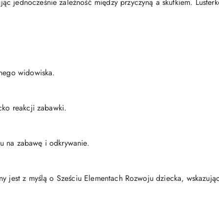
ąc jednocześnie zależność między przyczyną a skutkiem. Luster
lnego widowiska.
cko reakcji zabawki.
u na zabawę i odkrywanie.
ny jest z myślą o Sześciu Elementach Rozwoju dziecka, wskazują
.