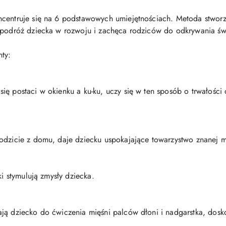
centruje się na 6 podstawowych umiejętnościach. Metoda stworzo
a podróż dziecka w rozwoju i zachęca rodziców do odkrywania św
nty:
ę postaci w okienku a ku-ku, uczy się w ten sposób o trwałości o
hodzicie z domu, daje dziecku uspokajające towarzystwo znanej 
ki stymulują zmysły dziecka.
ją dziecko do ćwiczenia mięśni palców dłoni i nadgarstka, dosko