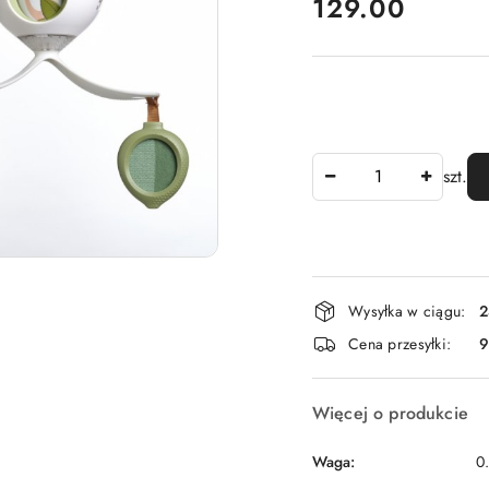
cena:
129.00
Ilość
szt.
Dostępność
Wysyłka w ciągu:
2
i
Cena przesyłki:
9
dostawa
Więcej o produkcie
Waga:
0