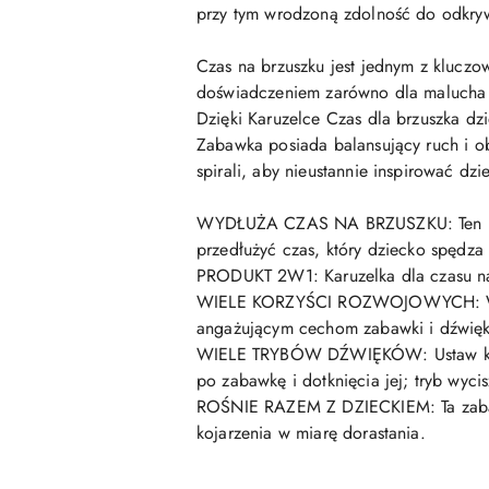
przy tym wrodzoną zdolność do odkry
Czas na brzuszku jest jednym z kluczo
doświadczeniem zarówno dla malucha j
Dzięki Karuzelce Czas dla brzuszka dz
Zabawka posiada balansujący ruch i obr
spirali, aby nieustannie inspirować dz
WYDŁUŻA CZAS NA BRZUSZKU: Ten inno
przedłużyć czas, który dziecko spędza 
PRODUKT 2W1: Karuzelka dla czasu na
WIELE KORZYŚCI ROZWOJOWYCH: Wspier
angażującym cechom zabawki i dźwię
WIELE TRYBÓW DŹWIĘKÓW: Ustaw karuze
po zabawkę i dotknięcia jej; tryb wyci
ROŚNIE RAZEM Z DZIECKIEM: Ta zabawn
kojarzenia w miarę dorastania.