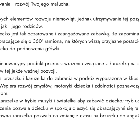
wania i rozwój Twojego malucha.
wych elementów rozwoju niemowląt, jednak utrzymywanie tej pozy
ak i jego rodziców.
iecko jest tak oczarowane i zaangażowane zabawką, że zapomina
acające się o 360° ramiona, na których wiszą przyjazne postacie 
iecko do podnoszenia główki.
wacyjny produkt przenosi wrażenia związane z karuzelką na c
w tej jakże ważnej pozycji.
 brzuszku i karuzelka do zabrania w podróż wyposażona w klip
a rozwój zmysłów, motoryki dziecka i zdolności poznawczyc
kom.
lkę w trybie muzyki i światełka aby zabawić dziecko; tryb ud
szenia pozwala dziecku w spokoju cieszyć się obracającymi się ra
a karuzelka pozwala na zmianę z czasu na brzuszku do angażuj