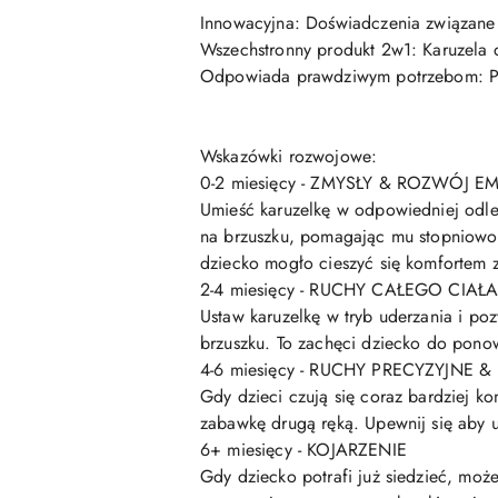
Innowacyjna: Doświadczenia związane 
Wszechstronny produkt 2w1: Karuzela 
Odpowiada prawdziwym potrzebom: Pros
Wskazówki rozwojowe:
0-2 miesięcy - ZMYSŁY & ROZWÓJ 
Umieść karuzelkę w odpowiedniej odle
na brzuszku, pomagając mu stopniowo 
dziecko mogło cieszyć się komfortem 
2-4 miesięcy - RUCHY CAŁEGO CIAŁ
Ustaw karuzelkę w tryb uderzania i p
brzuszku. To zachęci dziecko do pono
4-6 miesięcy - RUCHY PRECYZYJNE
Gdy dzieci czują się coraz bardziej k
zabawkę drugą ręką. Upewnij się aby u
6+ miesięcy - KOJARZENIE
Gdy dziecko potrafi już siedzieć, moż