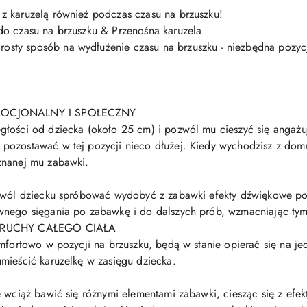
z karuzelą również podczas czasu na brzuszku!
do czasu na brzuszku & Przenośna karuzela
ty sposób na wydłużenie czasu na brzuszku - niezbędna pozycj
EMOCJONALNY I SPOŁECZNY
głości od dziecka (około 25 cm) i pozwól mu cieszyć się angaż
pozostawać w tej pozycji nieco dłużej. Kiedy wychodzisz z domu
znanej mu zabawki.
A
ozwól dziecku spróbować wydobyć z zabawki efekty dźwiękowe po
wnego sięgania po zabawkę i do dalszych prób, wzmacniając tym 
 & RUCHY CAŁEGO CIAŁA
omfortowo w pozycji na brzuszku, będą w stanie opierać się na je
mieścić karuzelkę w zasięgu dziecka.
e wciąż bawić się różnymi elementami zabawki, ciesząc się z efe