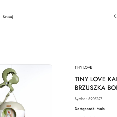
NAZWA
TINY LOVE
PRODUCENTA:
TINY LOVE K
BRZUSZKA B
Symbol:
5905378
Dostępność:
Mało