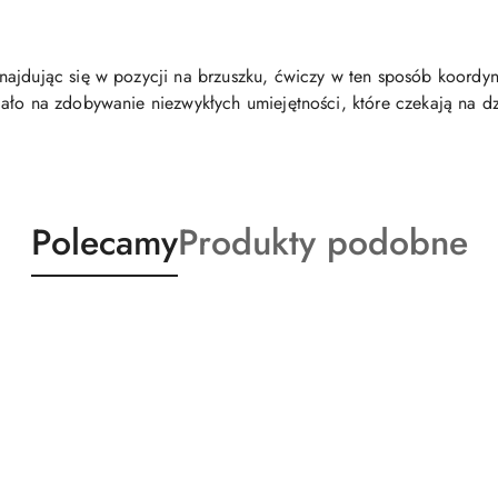
ajdując się w pozycji na brzuszku, ćwiczy w ten sposób koordyna
ało na zdobywanie niezwykłych umiejętności, które czekają na d
Produkty
Produkty
Polecamy
Produkty podobne
o
o
statusie:
statusie: