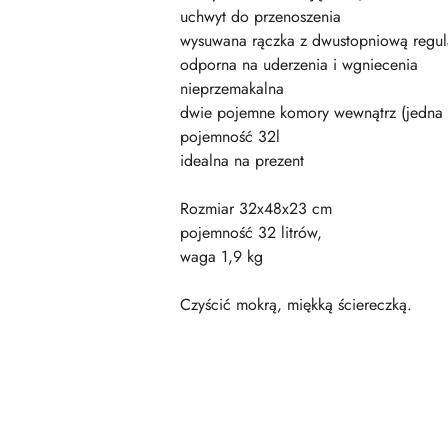
uchwyt do przenoszenia
wysuwana rączka z dwustopniową regula
odporna na uderzenia i wgniecenia
nieprzemakalna
dwie pojemne komory wewnątrz (jedna 
pojemność 32l
idealna na prezent
Rozmiar 32x48x23 cm
pojemność 32 litrów,
waga 1,9 kg
Czyścić mokrą, miękką ściereczką.
Pomiń karuzelę produktów