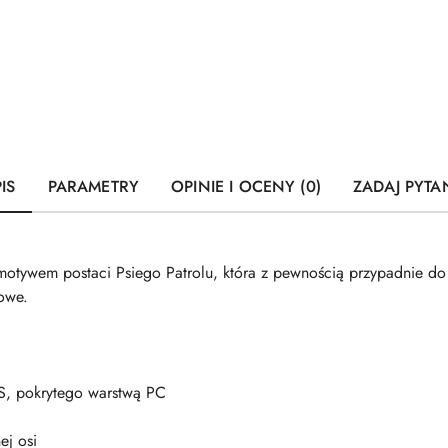
IS
PARAMETRY
OPINIE I OCENY (0)
ZADAJ PYTA
motywem postaci Psiego Patrolu, która z pewnością przypadnie d
owe.
S, pokrytego warstwą PC
ej osi