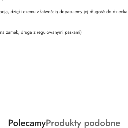
cją, dzięki czemu z łatwością dopasujemy jej długość do dziecka
na zamek, druga z regulowanymi paskami)
Produkty
Produkty
Polecamy
Produkty podobne