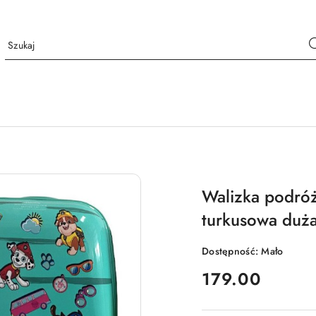
Walizka podróżn
turkusowa duż
Dostępność:
Mało
cena:
179.00