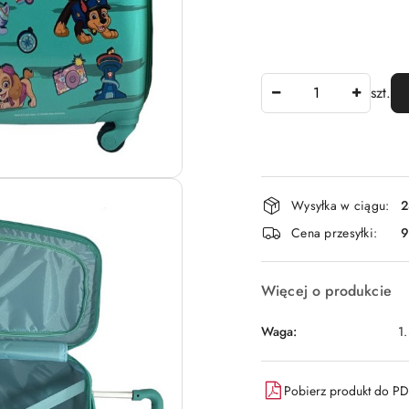
Ilość
szt.
Dostępność
Wysyłka w ciągu:
2
i
Cena przesyłki:
9
dostawa
Więcej o produkcie
Waga:
1
Pobierz produkt do P