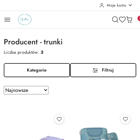
Moje konto
Przejdź do treści głównej
Przejdź do wyszukiwarki
Przejdź do moje konto
Przejdź do menu głównego
Przejdź do stopki
Producent - trunki
Liczba produktów:
3
Kategorie
Filtruj
Zastosowano
Sortuj
według
sortowanie:
Najnowsze.