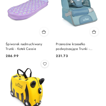
Śpiworek nadmuchiwany
Przenośne krzesełko
Trunki - Kotek Cassie
podwyższające Trunki -
Niebieskie
286.99
231.73
Cena:
Cena: