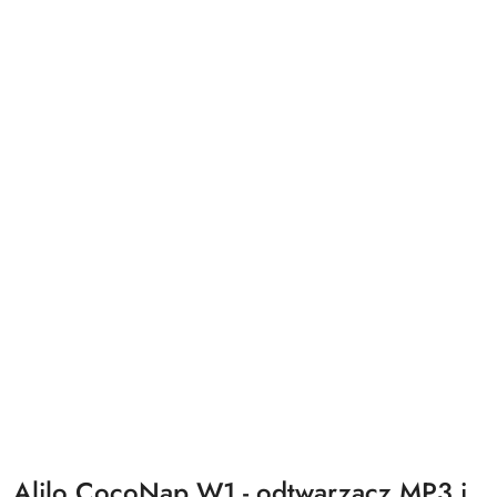
Alilo CocoNap W1 - odtwarzacz MP3 i