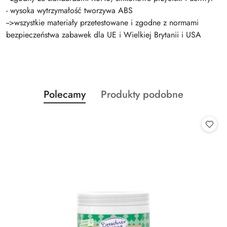
- wysoka wytrzymałość tworzywa ABS
-->wszystkie materiały przetestowane i zgodne z normami
bezpieczeństwa zabawek dla UE i Wielkiej Brytanii i USA
Produkty
Produkty
Polecamy
Produkty podobne
Pomiń karuzelę produktów
o
o
statusie:
statusie: