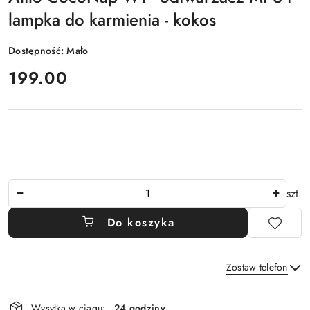
lampka do karmienia - kokos
Dostępność:
Mało
cena:
199.00
Ilość
szt.
Do koszyka
Zostaw telefon
Dostępność
Wysyłka w ciągu:
24 godziny