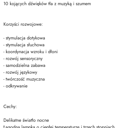
10 kojących dźwięków tła z muzyką i szumem
Korzyści rozwojowe:
- stymulacja dotykowa
- stymulacja słuchowa
- koordynacja wzroku i dłoni
- rozwój sensoryczny
- samodzielna zabawa
- rozwój językowy
- twórczość muzyczna
- odkrywanie
Cechy:
Delikatne światło nocne
Łagodna lampka o ciepłej temperaturze i trzech stopniach