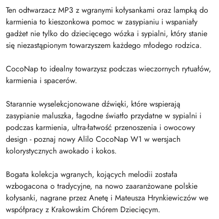
Ten odtwarzacz MP3 z wgranymi kołysankami oraz lampką do
karmienia to kieszonkowa pomoc w zasypianiu i wspaniały
gadżet nie tylko do dziecięcego wózka i sypialni, który stanie
się niezastąpionym towarzyszem każdego młodego rodzica.
CocoNap to idealny towarzysz podczas wieczornych rytuałów,
karmienia i spacerów.
Starannie wyselekcjonowane dźwięki, które wspierają
zasypianie maluszka, łagodne światło przydatne w sypialni i
podczas karmienia, ultra-łatwość przenoszenia i owocowy
design - poznaj nowy Alilo CocoNap W1 w wersjach
kolorystycznych awokado i kokos.
Bogata kolekcja wgranych, kojących melodii została
wzbogacona o tradycyjne, na nowo zaaranżowane polskie
kołysanki, nagrane przez Anetę i Mateusza Hrynkiewiczów we
współpracy z Krakowskim Chórem Dziecięcym.