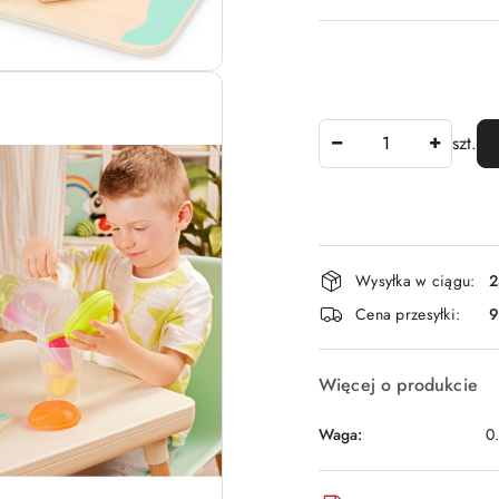
Ilość
szt.
Dostępność
Wysyłka w ciągu:
2
i
Cena przesyłki:
9
dostawa
Więcej o produkcie
Waga:
0