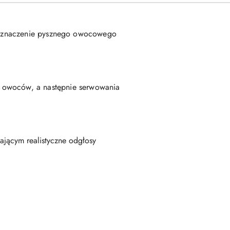
ją znaczenie pysznego owocowego
a owoców, a następnie serwowania
dającym realistyczne odgłosy