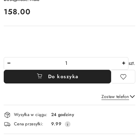
cena:
158.00
Ilość
szt.
Do koszyka
Zostaw telefon
Dostępność
Wysyłka w ciągu:
24 godziny
i
Wyślij
Cena przesyłki:
9.99
dostawa