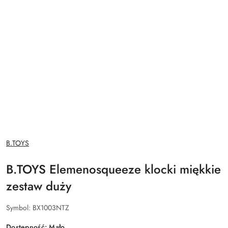
NAZWA
B.TOYS
PRODUCENTA:
B.TOYS Elemenosqueeze klocki miękkie
zestaw duży
Symbol:
BX1003NTZ
Dostępność:
Mało