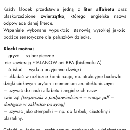
Każdy klocek przedstawia jedną z
liter alfabetu
oraz
płaskorzeźbione
zwierzątko
, którego angielska nazwa
odpowiada danej literce.
Wspaniale wykonane wypukłości stanowią wysokiej jakości
bodźce sensoryczne dla paluszków dziecka.
Klocki można:
– gryźć – są bezpieczne –
nie zawierają FTALANÓW ani BPA (bisfenolu A)
– ściskać – wydają przyjemne dźwięki
– układać w rozliczne kombinacje, np. atrakcyjne budowle
dzięki ciekawym bryłom i elementom architektonicznym
– używać do nauki alfabetu i angielskich nazw
zwierząt
(książeczka z podpowiedziami – wersja pdf –
dostępna w zakładce powyżej)
–
używać jako stempelki – np. do farbek, ciastoliny i
plasteliny.
Całość w ładnym, praktycznym opakowaniu wielokrotnego