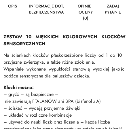
OPIS
INFORMACJE DOT.
OPINIE I
ZADAJ
BEZPIECZEŃSTWA
OCENY
PYTANIE
(0)
ZESTAW 10 MIĘKKICH KOLOROWYCH KLOCKÓW
SENSORYCZNYCH
Na ściankach klocków płaskorzeźbione liczby od 1 do 10 i
przyjazne zwierzątka, a także różne zdobienia.
Wspaniale wykonane wypukłości stanowią wysokiej jakości
bodźce sensoryczne dla paluszków dziecka.
Klocki można:
– gryźć – są bezpieczne –
nie zawierają FTALANÓW ani BPA (bisfenolu A)
– ściskać – wydają przyjemne dźwięki
– układać w rozliczne kombinacje
– używać do nauki liczb oraz liczenia – każda liczba
przedstawiona jako suma elementów wypełniających ścianki