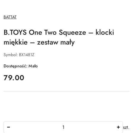
NAZWA
BATTAT
PRODUCENTA:
B.TOYS One Two Squeeze – klocki
miękkie – zestaw mały
Symbol:
BX1481Z
Dostępność:
Mało
cena:
79.00
Ilość
szt.