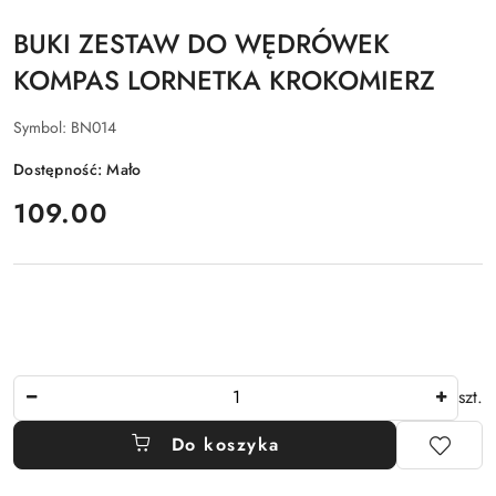
BUKI ZESTAW DO WĘDRÓWEK
KOMPAS LORNETKA KROKOMIERZ
Symbol:
BN014
Dostępność:
Mało
cena:
109.00
Ilość
szt.
Do koszyka