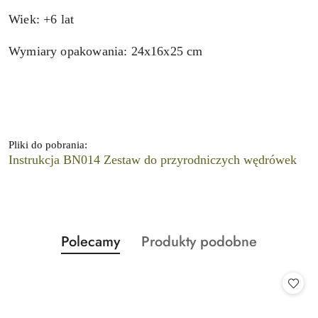
Wiek: +6 lat
Wymiary opakowania: 24x16x25 cm
Pliki do pobrania:
Instrukcja BN014 Zestaw do przyrodniczych wędrówek
Produkty
Produkty
Polecamy
Produkty podobne
Pomiń karuzelę produktów
o
o
statusie:
statusie: