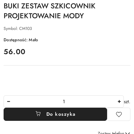
BUKI ZESTAW SZKICOWNIK
PROJEKTOWANIE MODY
Symbol:
CM103
Dostępność:
Mało
cena:
56.00
Ilość
szt.
Do koszyka
Zostaw telefon