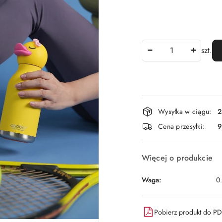
Ilość
szt.
Dostępność
Wysyłka w ciągu:
2
i
Cena przesyłki:
9
dostawa
Więcej o produkcie
Waga:
0
Pobierz produkt do P