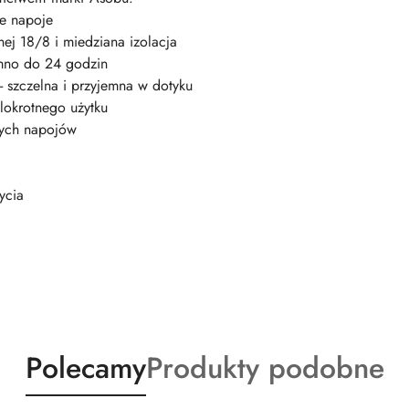
ne napoje
nej 18/8 i miedziana izolacja
imno do 24 godzin
- szczelna i przyjemna w dotyku
lokrotnego użytku
cych napojów
ycia
Produkty
Produkty
Polecamy
Produkty podobne
o
o