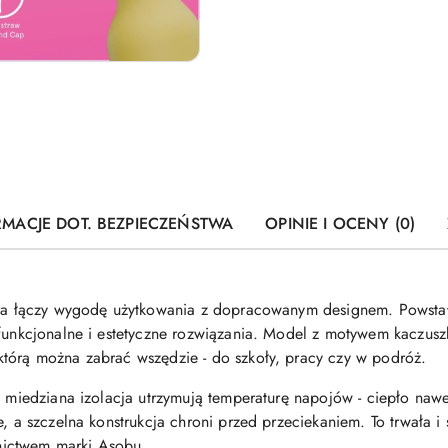
RMACJE DOT. BEZPIECZEŃSTWA
OPINIE I OCENY (0)
tóra łączy wygodę użytkowania z dopracowanym designem. Powstał
 funkcjonalne i estetyczne rozwiązania. Model z motywem kaczus
tórą można zabrać wszędzie - do szkoły, pracy czy w podróż.
 i miedziana izolacja utrzymują temperaturę napojów - ciepło na
, a szczelna konstrukcja chroni przed przeciekaniem. To trwała i 
nictwem marki Asobu.