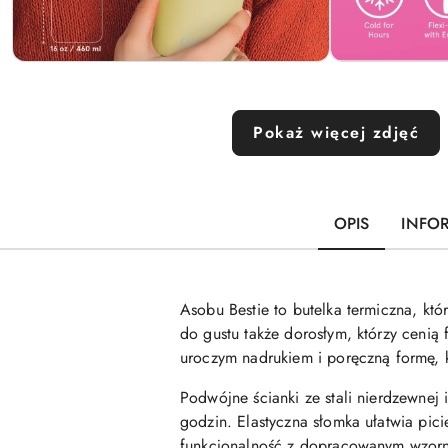
Pokaż więcej zdjęć
OPIS
INFO
Asobu Bestie to butelka termiczna, k
do gustu także dorosłym, którzy cenią
uroczym nadrukiem i poręczną formę, k
Podwójne ścianki ze stali nierdzewnej
godzin. Elastyczna słomka ułatwia picie
funkcjonalność z dopracowanym wzor