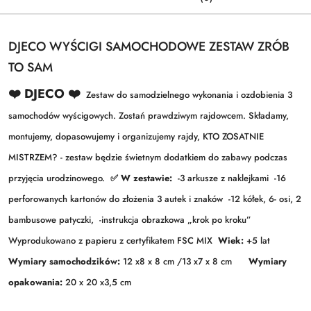
DJECO WYŚCIGI SAMOCHODOWE ZESTAW ZRÓB
TO SAM
❤️ DJECO ❤️
Zestaw do samodzielnego wykonania i ozdobienia 3
samochodów wyścigowych. Zostań prawdziwym rajdowcem. Składamy,
montujemy, dopasowujemy i organizujemy rajdy, KTO ZOSATNIE
MISTRZEM? - zestaw będzie świetnym dodatkiem do zabawy podczas
przyjęcia urodzinowego.
✅ W zestawie:
-3 arkusze z naklejkami
-16
perforowanych kartonów do złożenia 3 autek i znaków
-12 kółek, 6- osi, 2
bambusowe patyczki,
-instrukcja obrazkowa „krok po kroku”
Wyprodukowano z papieru z certyfikatem FSC MIX
Wiek:
+5 lat
Wymiary samochodzików:
12 x8 x 8 cm /13 x7 x 8 cm
Wymiary
opakowania:
20 x 20 x3,5 cm