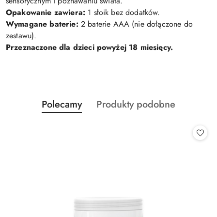
sensorycznym i poznawaniu świata.
Opakowanie zawiera:
1 słoik bez dodatków.
Wymagane baterie:
2 baterie AAA (nie dołączone do
zestawu).
Przeznaczone dla dzieci powyżej 18 miesięcy.
Produkty
Produkty
Polecamy
Produkty podobne
Pomiń karuzelę produktów
o
o
statusie:
statusie: