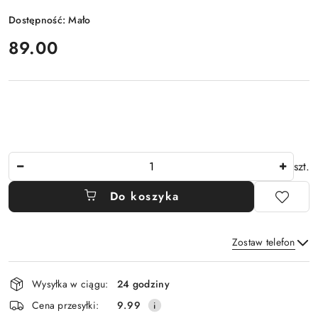
Dostępność:
Mało
cena:
89.00
Ilość
szt.
Do koszyka
Zostaw telefon
Dostępność
Wysyłka w ciągu:
24 godziny
i
Wyślij
Cena przesyłki:
9.99
dostawa