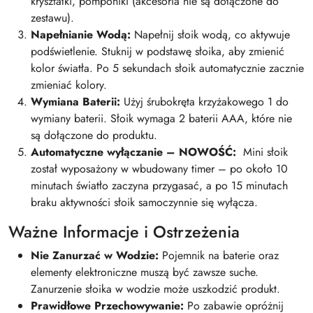
kryształki, pomponiki (akcesoria nie są dołączone do
zestawu).
Napełnianie Wodą:
Napełnij słoik wodą, co aktywuje
podświetlenie. Stuknij w podstawę słoika, aby zmienić
kolor światła. Po 5 sekundach słoik automatycznie zacznie
zmieniać kolory.
Wymiana Baterii:
Użyj śrubokręta krzyżakowego 1 do
wymiany baterii. Słoik wymaga 2 baterii AAA, które nie
są dołączone do produktu.
Automatyczne wyłączanie – NOWOŚĆ:
Mini słoik
został wyposażony w wbudowany timer – po około 10
minutach światło zaczyna przygasać, a po 15 minutach
braku aktywności słoik samoczynnie się wyłącza.
Ważne Informacje i Ostrzeżenia
Nie Zanurzać w Wodzie:
Pojemnik na baterie oraz
elementy elektroniczne muszą być zawsze suche.
Zanurzenie słoika w wodzie może uszkodzić produkt.
Prawidłowe Przechowywanie:
Po zabawie opróżnij