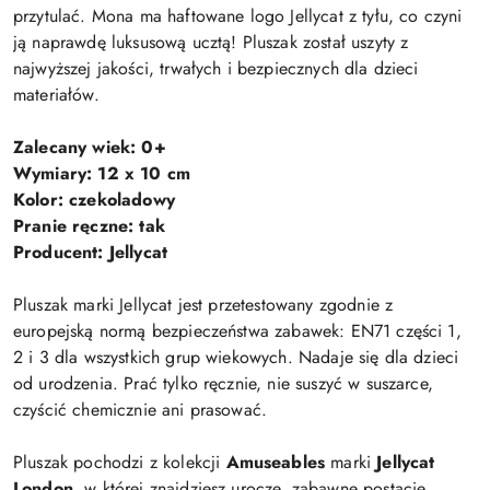
przytulać. Mona ma haftowane logo Jellycat z tyłu, co czyni
ją naprawdę luksusową ucztą! Pluszak został uszyty z
najwyższej jakości, trwałych i bezpiecznych dla dzieci
materiałów.
Zalecany wiek: 0+
Wymiary: 12 x 10 cm
Kolor: czekoladowy
Pranie ręczne: tak
Producent: Jellycat
Pluszak marki Jellycat jest przetestowany zgodnie z
europejską normą bezpieczeństwa zabawek: EN71 części 1,
2 i 3 dla wszystkich grup wiekowych. Nadaje się dla dzieci
od urodzenia. Prać tylko ręcznie, nie suszyć w suszarce,
czyścić chemicznie ani prasować.
Pluszak pochodzi z kolekcji
Amuseables
marki
Jellycat
London
, w której znajdziesz urocze, zabawne postacie