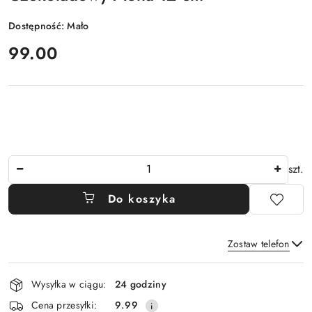
Dostępność:
Mało
cena:
99.00
Ilość
szt.
Do koszyka
Zostaw telefon
Dostępność
Wysyłka w ciągu:
24 godziny
i
Wyślij
Cena przesyłki:
9.99
dostawa