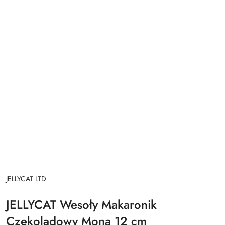
NAZWA
JELLYCAT LTD
PRODUCENTA:
JELLYCAT Wesoły Makaronik
Czekoladowy Mona 12 cm