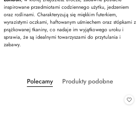
inspirowane przedmiotami codziennego użytku, jedzeniem
oraz roślinami. Charakteryzują się miękkim futerkiem,
wyrazistymi oczkami, haftowanym uśmiechem oraz stópkami z
prążkowanej tkaniny, co nadaje im wyjątkowego uroku i
sprawia, że są idealnymi towarzyszami do przytulania i
zabawy.
Produkty
Produkty
Polecamy
Produkty podobne
Pomiń karuzelę produktów
o
o
statusie:
statusie: