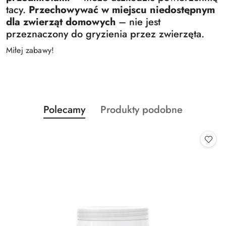
tacy.
Przechowywać w miejscu niedostępnym
dla zwierząt domowych
– nie jest
przeznaczony do gryzienia przez zwierzęta.
Miłej zabawy!
Produkty
Produkty
Polecamy
Produkty podobne
Pomiń karuzelę produktów
o
o
statusie:
statusie: