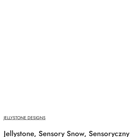
NAZWA
JELLYSTONE DESIGNS
PRODUCENTA:
Jellystone, Sensory Snow, Sensoryczny