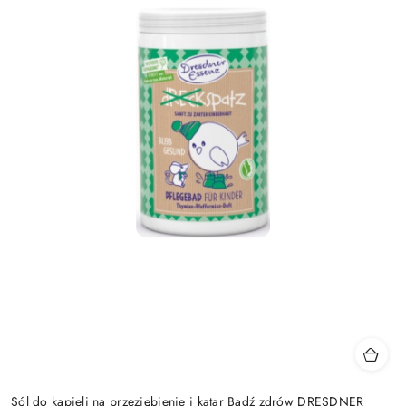
Sól do kąpieli na przeziębienie i katar Bądź zdrów DRESDNER