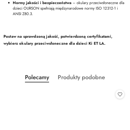
Normy jakości i bezpieczeństwa
– okulary przeciwsłoneczne dla
dzieci OURSON spełniają międzynarodowe normy ISO 12312-1 i
ANSI Z80.3.
Postaw na sprawdzoną jakość, potwierdzoną certyfikatami,
wybierz okulary przeciwsłoneczne dla dzieci Ki ET LA.
Produkty
Produkty
Polecamy
Produkty podobne
Pomiń karuzelę produktów
o
o
statusie:
statusie: