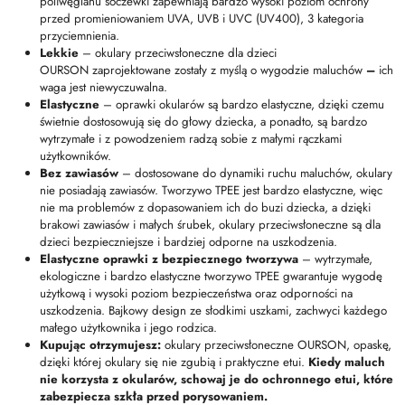
poliwęglanu soczewki zapewniają bardzo wysoki poziom ochrony
przed promieniowaniem UVA, UVB i UVC (UV400), 3 kategoria
przyciemnienia.
Lekkie
– okulary przeciwsłoneczne dla dzieci
OURSON zaprojektowane zostały z myślą o wygodzie maluchów
–
ich
waga jest niewyczuwalna.
Elastyczne
– oprawki okularów są bardzo elastyczne, dzięki czemu
świetnie dostosowują się do głowy dziecka, a ponadto, są bardzo
wytrzymałe i z powodzeniem radzą sobie z małymi rączkami
użytkowników.
Bez zawiasów
– dostosowane do dynamiki ruchu maluchów, okulary
nie posiadają zawiasów. Tworzywo TPEE jest bardzo elastyczne, więc
nie ma problemów z dopasowaniem ich do buzi dziecka, a dzięki
brakowi zawiasów i małych śrubek, okulary przeciwsłoneczne są dla
dzieci bezpieczniejsze i bardziej odporne na uszkodzenia.
Elastyczne oprawki z bezpiecznego tworzywa
– wytrzymałe,
ekologiczne i bardzo elastyczne tworzywo TPEE gwarantuje wygodę
użytkową i wysoki poziom bezpieczeństwa oraz odporności na
uszkodzenia. Bajkowy design ze słodkimi uszkami, zachwyci każdego
małego użytkownika i jego rodzica.
Kupując otrzymujesz:
okulary przeciwsłoneczne OURSON, opaskę,
dzięki której okulary się nie zgubią i praktyczne etui.
Kiedy maluch
nie korzysta z okularów, schowaj je do ochronnego etui, które
zabezpiecza szkła przed porysowaniem.