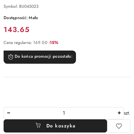
Symbol:
BU045023
Dostępność:
Mało
Cena:
143.65
Rabat:
Cena regularna:
169.00
-15%
Do końca promocji pozostało:
Ilość
szt.
Do koszyka