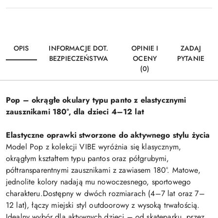
OPIS
INFORMACJE DOT.
OPINIE I
ZADAJ
BEZPIECZEŃSTWA
OCENY
PYTANIE
(0)
Pop – okrągłe okulary typu panto z elastycznymi
zausznikami 180°, dla dzieci 4–12 lat
Elastyczne oprawki stworzone do aktywnego stylu życia
Model Pop z kolekcji VIBE wyróżnia się klasycznym,
okrągłym kształtem typu pantos oraz półgrubymi,
półtransparentnymi zausznikami z zawiasem 180°. Matowe,
jednolite kolory nadają mu nowoczesnego, sportowego
charakteru.Dostępny w dwóch rozmiarach (4–7 lat oraz 7–
12 lat), łączy miejski styl outdoorowy z wysoką trwałością.
Idealny wybór dla aktywnych dzieci – od skateparku, przez