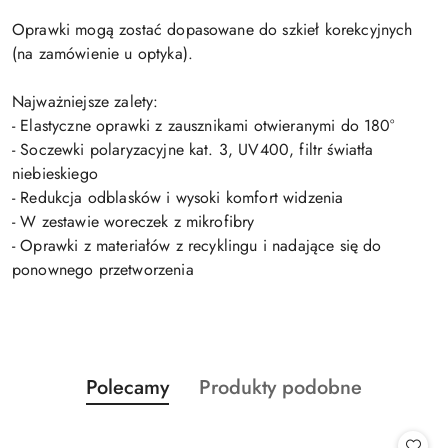
Oprawki mogą zostać dopasowane do szkieł korekcyjnych
(na zamówienie u optyka).
Najważniejsze zalety:
- Elastyczne oprawki z zausznikami otwieranymi do 180°
- Soczewki polaryzacyjne kat. 3, UV400, filtr światła
niebieskiego
- Redukcja odblasków i wysoki komfort widzenia
- W zestawie woreczek z mikrofibry
- Oprawki z materiałów z recyklingu i nadające się do
ponownego przetworzenia
Produkty
Produkty
Polecamy
Produkty podobne
Pomiń karuzelę produktów
o
o
statusie:
statusie: