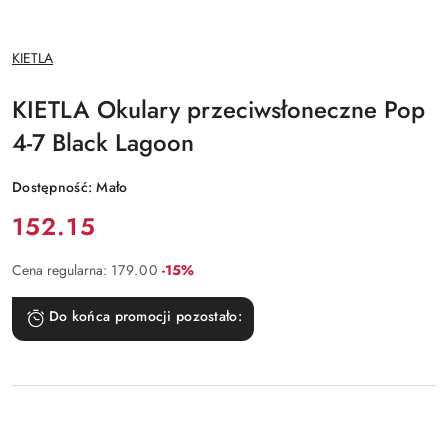
NAZWA
KIETLA
PRODUCENTA:
KIETLA Okulary przeciwsłoneczne Pop
4-7 Black Lagoon
Dostępność:
Mało
Cena:
152.15
Rabat:
Cena regularna:
179.00
-15%
Do końca promocji pozostało: