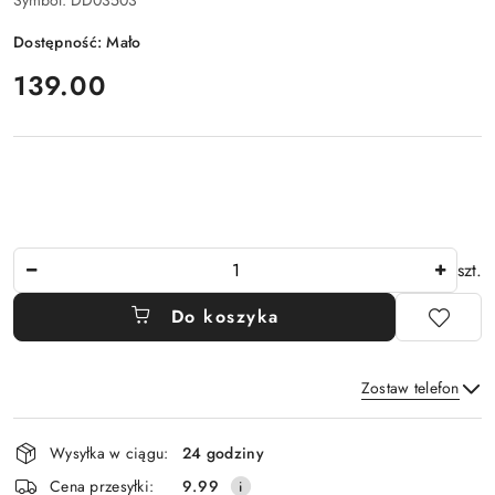
Symbol:
DD03503
Dostępność:
Mało
cena:
139.00
Ilość
szt.
Do koszyka
Zostaw telefon
Dostępność
Wysyłka w ciągu:
24 godziny
i
Wyślij
Cena przesyłki:
9.99
dostawa