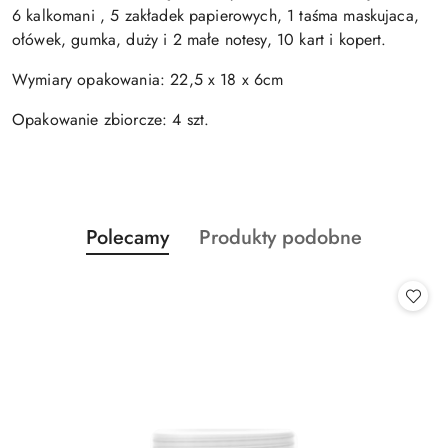
6 kalkomani , 5 zakładek papierowych, 1 taśma maskujaca,
ołówek, gumka, duży i 2 małe notesy, 10 kart i kopert.
Wymiary opakowania: 22,5 x 18 x 6cm
Opakowanie zbiorcze: 4 szt.
Produkty
Produkty
Polecamy
Produkty podobne
Pomiń karuzelę produktów
o
o
statusie:
statusie: