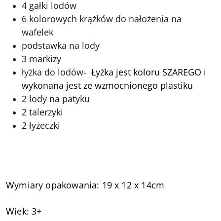
4 gałki lodów
6 kolorowych krążków do nałożenia na
wafelek
podstawka na lody
3 markizy
łyżka do lodów-
Łyżka jest koloru SZAREGO i
wykonana jest ze wzmocnionego plastiku
2 lody na patyku
2 talerzyki
2 łyżeczki
Wymiary opakowania: 19 x 12 x 14cm
Wiek: 3+