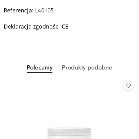
Referencja: L40105
Deklaracja zgodności CE
Produkty
Produkty
Polecamy
Produkty podobne
Pomiń karuzelę produktów
o
o
statusie:
statusie: