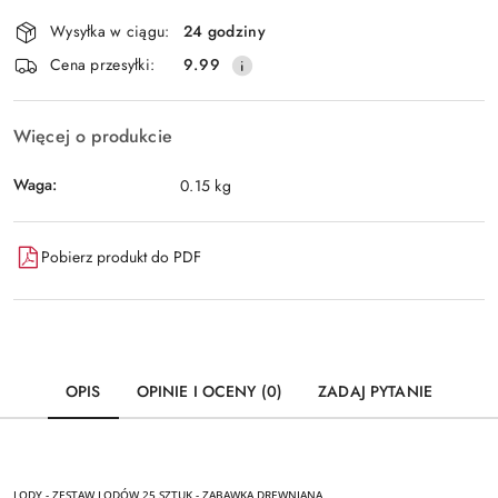
Dostępność
Wysyłka w ciągu:
24 godziny
i
Wyślij
Cena przesyłki:
9.99
dostawa
Więcej o produkcie
Waga:
0.15 kg
Pobierz produkt do PDF
OPIS
OPINIE I OCENY (0)
ZADAJ PYTANIE
LODY - ZESTAW LODÓW 25 SZTUK - ZABAWKA DREWNIANA