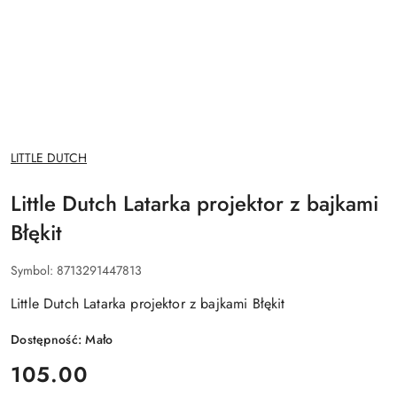
NAZWA
LITTLE DUTCH
PRODUCENTA:
Little Dutch Latarka projektor z bajkami
Błękit
Symbol:
8713291447813
Little Dutch Latarka projektor z bajkami Błękit
Dostępność:
Mało
cena:
105.00