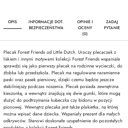
OPIS
INFORMACJE DOT.
OPINIE I
ZADAJ
BEZPIECZEŃSTWA
OCENY
PYTANIE
(0)
Plecak Forest Friends od Little Dutch. Uroczy plecaczek z
liskiem i innymi motywami kolekcji Forest Friends wspaniale
sprawdzi się jako pierwszy plecak na rodzinne wycieczki, do
żłobka lub przedszkola. Plecak ma regulowane naramienne
paski oraz pasek piersiowy, dzięki czemu będzie jeszcze
stabilniejszy podczas noszenia. Plecak posiada zewnętrzna
kieszonkę, a wewnątrz znajdują się dwie gumki, które mogą
służyć do podtrzymania kubeczka czy bidonu w pozycji
pionowej. Wewnątrz plecaka jest także plakietka, na której
można wpisać dane dziecka. Wspaniały prezent dla małych
odkrywców. Stanowi doskonałe uzupełnienie do pozostałych
produktów z kolekcji Forest Friends.