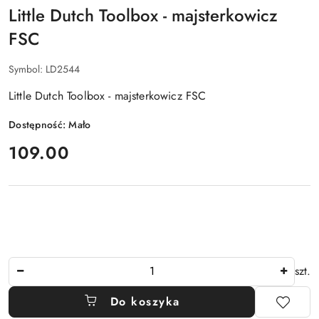
Little Dutch Toolbox - majsterkowicz
FSC
Symbol:
LD2544
Little Dutch Toolbox - majsterkowicz FSC
Dostępność:
Mało
cena:
109.00
Ilość
szt.
Do koszyka