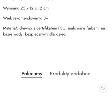
Wymiary: 25 x 12 x 12 cm
Wiek rekomendowany: 3+
Materiał: drewno z certyfikatem FSC, malowane farbami na
bazie wody, bezpiecznymi dla dzieci
Produkty
Produkty
Polecamy
Produkty podobne
Pomiń karuzelę produktów
o
o
statusie:
statusie: