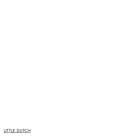
NAZWA
LITTLE DUTCH
PRODUCENTA: