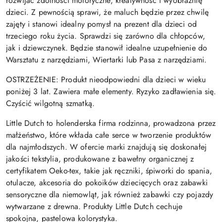
rozwijać zdolności motoryczne, kreatywność i wyobraźnię
dzieci. Z pewnością sprawi, że maluch będzie przez chwilę
zajęty i stanowi idealny pomysł na prezent dla dzieci od
trzeciego roku życia. Sprawdzi się zarówno dla chłopców,
jak i dziewczynek. Będzie stanowił idealne uzupełnienie do
Warsztatu z narzędziami, Wiertarki lub Pasa z narzędziami.
OSTRZEŻENIE: Produkt nieodpowiedni dla dzieci w wieku
poniżej 3 lat. Zawiera małe elementy. Ryzyko zadławienia się.
Czyścić wilgotną szmatką.
Little Dutch to holenderska firma rodzinna, prowadzona przez
małżeństwo, które wkłada całe serce w tworzenie produktów
dla najmłodszych. W ofercie marki znajdują się doskonałej
jakości tekstylia, produkowane z bawełny organicznej z
certyfikatem Oeko-tex, takie jak ręczniki, śpiworki do spania,
otulacze, akcesoria do pokoików dziecięcych oraz zabawki
sensoryczne dla niemowląt, jak również zabawki czy pojazdy
wytwarzane z drewna.
Produkty Little Dutch
cechuje
spokojna, pastelowa kolorystyka.