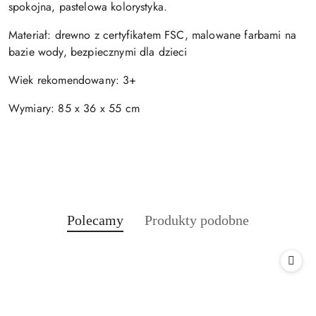
spokojna, pastelowa kolorystyka.
Materiał: drewno z certyfikatem FSC, malowane farbami na
bazie wody, bezpiecznymi dla dzieci
Wiek rekomendowany: 3+
Wymiary: 85 x 36 x 55 cm
Produkty
Produkty
Polecamy
Produkty podobne
Pomiń karuzelę produktów
o
o
statusie:
statusie: