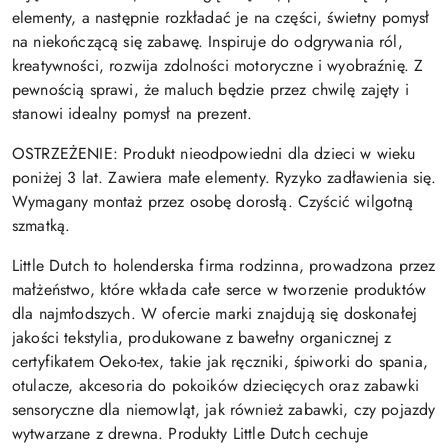
elementy, a następnie rozkładać je na części, świetny pomysł
na niekończącą się zabawę. Inspiruje do odgrywania ról,
kreatywności, rozwija zdolności motoryczne i wyobraźnię. Z
pewnością sprawi, że maluch będzie przez chwilę zajęty i
stanowi idealny pomysł na prezent.
OSTRZEŻENIE: Produkt nieodpowiedni dla dzieci w wieku
poniżej 3 lat. Zawiera małe elementy. Ryzyko zadławienia się.
Wymagany montaż przez osobę dorosłą.
Czyścić wilgotną
szmatką.
Little Dutch to holenderska firma rodzinna, prowadzona przez
małżeństwo, które wkłada całe serce w tworzenie produktów
dla najmłodszych. W ofercie marki znajdują się doskonałej
jakości tekstylia, produkowane z bawełny organicznej z
certyfikatem Oeko-tex, takie jak ręczniki, śpiworki do spania,
otulacze, akcesoria do pokoików dziecięcych oraz zabawki
sensoryczne dla niemowląt, jak również zabawki, czy pojazdy
wytwarzane z drewna.
Produkty Little Dutch
cechuje