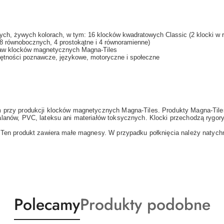
ych, żywych kolorach, w tym: 16 klocków kwadratowych Classic (2 klocki w 
(8 równobocznych, 4 prostokątne i 4 równoramienne)
staw klocków magnetycznych Magna-Tiles
jętności poznawcze, językowe, motoryczne i społeczne
 przy produkcji klocków magnetycznych Magna-Tiles. Produkty Magna-Tile
alanów, PVC, lateksu ani materiałów toksycznych. Klocki przechodzą rygor
 Ten produkt zawiera małe magnesy. W przypadku połknięcia należy natychmi
Produkty
Produkty
Polecamy
Produkty podobne