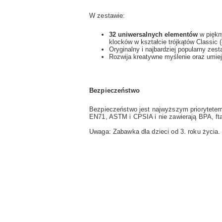
W zestawie:
32 uniwersalnych elementów
w piękn
klocków w kształcie trójkątów Classic 
Oryginalny i najbardziej popularny ze
Rozwija kreatywne myślenie oraz umie
Bezpieczeństwo
Bezpieczeństwo jest najwyższym priorytetem
EN71, ASTM i CPSIA i nie zawierają BPA, ft
Uwaga: Zabawka dla dzieci od 3. roku życia.
Pomiń karuzelę produktów