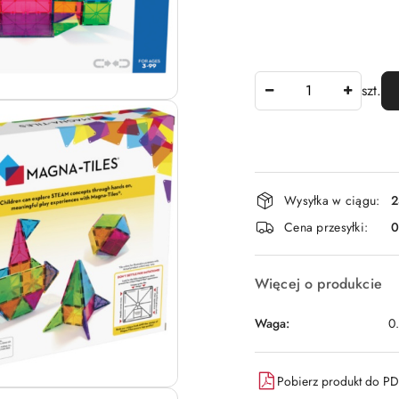
Ilość
szt.
Dostępność
Wysyłka w ciągu:
2
i
Cena przesyłki:
dostawa
Więcej o produkcie
Waga:
0
Pobierz produkt do P