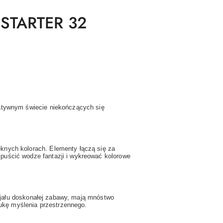
STARTER 32
atywnym świecie niekończących się
nych kolorach. Elementy łączą się za
uścić wodze fantazji i wykreować kolorowe
ncjału doskonałej zabawy, mają mnóstwo
aukę myślenia przestrzennego.