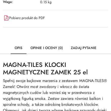
Waga:
0.15 kg
Pobierz produkt do PDF
OPIS
OPINIE I OCENY (0)
ZADAJ PYTANIE
MAGNA-TILES KLOCKI
MAGNETYCZNE ZAMEK 25 el
Spełnij swoje bajkowe marzenia z zestawem MAGNA-TILES®
Zamek! Otwórz most zwodzony i wkrocz do świata
magnetycznych cudów lub wznieś się w przestworza z
wyjątkową figurką smoka. Zestaw zawiera również balkon i
spiralne schody, a także odrobinę brokatowych klocków.
Obserwuj, jak dzieci tworzą własne bajkowe przygody dzięki