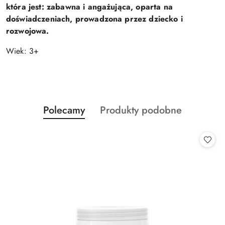
która jest: zabawna i angażująca, oparta na
doświadczeniach, prowadzona przez dziecko i
rozwojowa.
Wiek: 3+
Produkty
Produkty
Polecamy
Produkty podobne
Pomiń karuzelę produktów
o
o
statusie:
statusie: