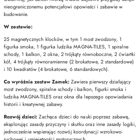
nieograniczonemu potencjałowi opowieści i zabawie w
budowanie.
W zestawie:
25 magnetycznych klocków, w tym 1 most zwodzony, 1
figurka smoka, 1 figurka ludzika MAGNA-TILES, 1 spiralne
schody, 1 balkon, 2 okna, 2 trójkąty równoboczne, 2 ćwiartki
kół, 4 trójkąty równoramienne (2 brokatowe, 2 standardowe)
i 10 kwadratów (4 brokatowe, 6 standardowych).
Co wyróżnia zestaw Zamek:
Zawiera pierwszy działający
most zwodzony, spiralne schody i balkon, figurki smoka i
ludzika MAGNA-TILES oraz okna dla lepszego opowiadania
historii i kreatywnej zabawy.
Rozwój dzieci:
Zachęca dzieci do nauki poprzez zabawę,
eksplorując zasady przyczyny i skutku oraz inne zasady logiki,
jednocześnie wspierając rozwój koordynacji wzrokowo-
ruchowej i umiejętności motorycznych.