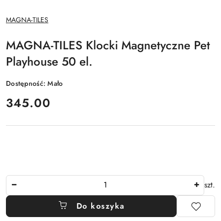
NAZWA
MAGNA-TILES
PRODUCENTA:
MAGNA-TILES Klocki Magnetyczne Pet
Playhouse 50 el.
Dostępność:
Mało
cena:
345.00
Ilość
szt.
Do koszyka