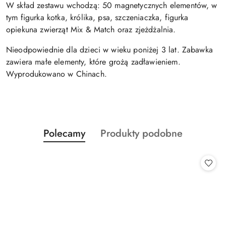
W skład zestawu wchodzą:
50 magnetycznych elementów, w
tym figurka kotka, królika, psa, szczeniaczka, figurka
opiekuna zwierząt Mix & Match oraz zjeżdżalnia.
Nieodpowiednie dla dzieci w wieku poniżej 3 lat. Zabawka
zawiera małe elementy, które grożą zadławieniem.
Wyprodukowano w Chinach.
Produkty
Produkty
Polecamy
Produkty podobne
Pomiń karuzelę produktów
o
o
statusie:
statusie: