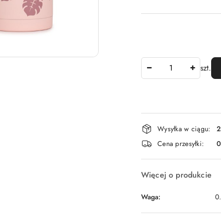
Ilość
szt.
Dostępność
Wysyłka w ciągu:
2
i
Cena przesyłki:
dostawa
Więcej o produkcie
Waga:
0