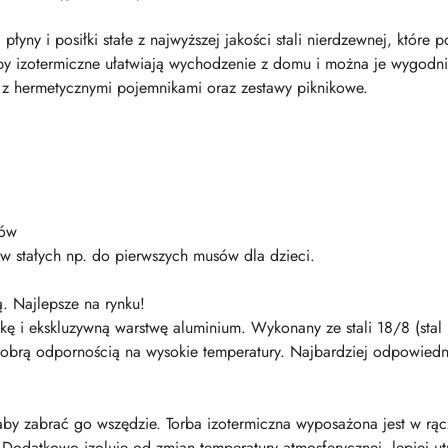
a płyny i posiłki stałe z najwyższej jakości stali nierdzewnej, któ
by izotermiczne ułatwiają wychodzenie z domu i można je wygodn
i z hermetycznymi pojemnikami oraz zestawy piknikowe.
mów
w stałych np. do pierwszych musów dla dzieci.
. Najlepsze na rynku!
i ekskluzywną warstwę aluminium. Wykonany ze stali 18/8 (stal 3
dobrą odpornością na wysokie temperatury. Najbardziej odpowied
aby zabrać go wszędzie. Torba izotermiczna wyposażona jest w rą
Dodatkowo izoluje od zmian temperatury atmosferycznej, lepiej u