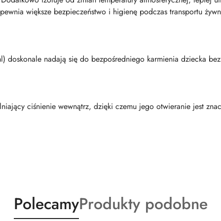
pewnia większe bezpieczeństwo i higienę podczas transportu żyw
l) doskonale nadają się do bezpośredniego karmienia dziecka bez 
iający ciśnienie wewnątrz, dzięki czemu jego otwieranie jest znac
Produkty
Produkty
Polecamy
Produkty podobne