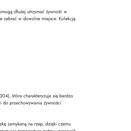
re pomogą dłużej utrzymać żywność w
ie zabrać w dowolne miejsce. Kolekcję
04), która charakteryzuje się bardzo
ni do przechowywania żywności.
czkę zamykaną na rzep, dzięki czemu
trzymując temperaturę potraw gorących