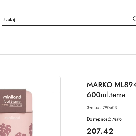
MARKO ML89446
600ml.terra
Symbol:
790603
Dostępność:
Mało
cena:
207.42