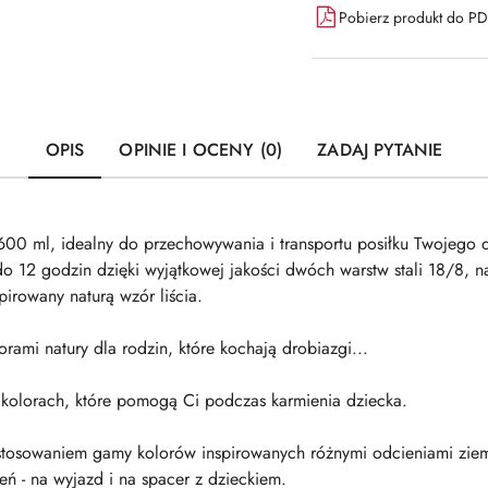
Pobierz produkt do P
OPIS
OPINIE I OCENY (0)
ZADAJ PYTANIE
600 ml, idealny do przechowywania i transportu posiłku Twojego 
do 12 godzin dzięki wyjątkowej jakości dwóch warstw stali 18/8, n
pirowany naturą wzór liścia.
orami natury dla rodzin, które kochają drobiazgi...
h kolorach, które pomogą Ci podczas karmienia dziecka.
stosowaniem gamy kolorów inspirowanych różnymi odcieniami ziemi,
ń - na wyjazd i na spacer z dzieckiem.