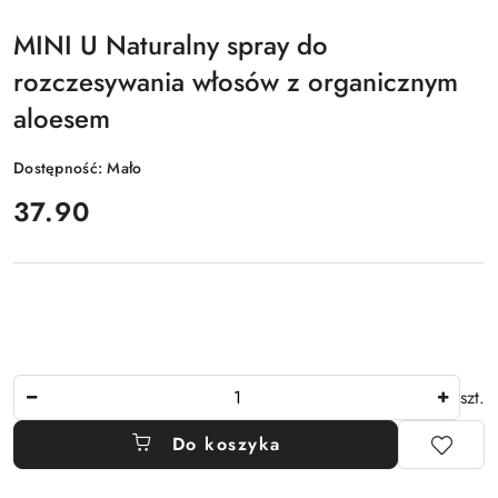
MINI U Naturalny spray do
rozczesywania włosów z organicznym
aloesem
Dostępność:
Mało
cena:
37.90
Ilość
szt.
Do koszyka