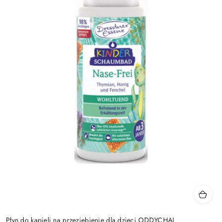
Płyn do kąpieli na przeziębienie dla dzieci ODDYCHAJ