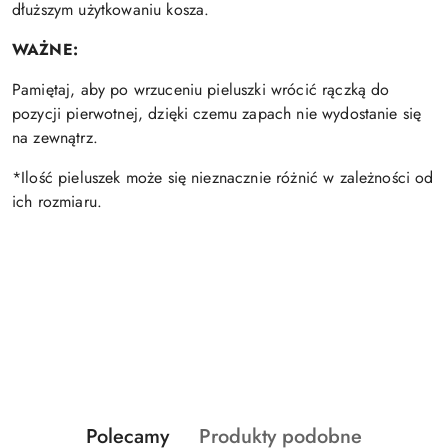
dłuższym użytkowaniu kosza.
WAŻNE:
Pamiętaj, aby po wrzuceniu pieluszki wrócić rączką do
pozycji pierwotnej, dzięki czemu zapach nie wydostanie się
na zewnątrz.
*Ilość pieluszek może się nieznacznie różnić w zależności od
ich rozmiaru.
Produkty
Produkty
Polecamy
Produkty podobne
Pomiń karuzelę produktów