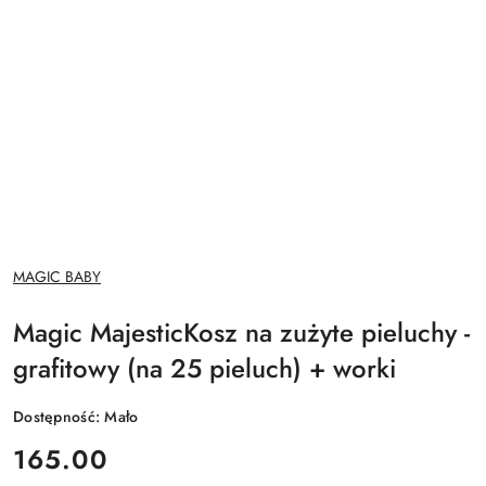
NAZWA
MAGIC BABY
PRODUCENTA:
Magic MajesticKosz na zużyte pieluchy -
grafitowy (na 25 pieluch) + worki
Dostępność:
Mało
cena:
165.00