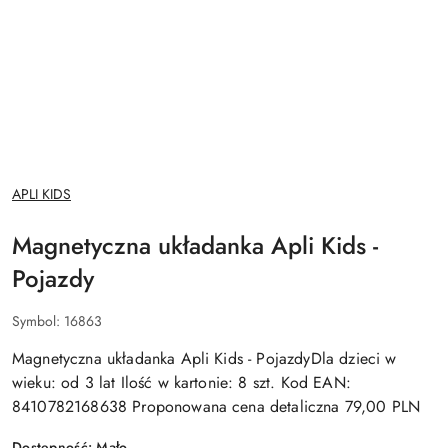
NAZWA
APLI KIDS
PRODUCENTA:
Magnetyczna układanka Apli Kids -
Pojazdy
Symbol:
16863
Magnetyczna układanka Apli Kids - PojazdyDla dzieci w
wieku: od 3 lat Ilość w kartonie: 8 szt. Kod EAN:
8410782168638 Proponowana cena detaliczna 79,00 PLN
Dostępność:
Mało