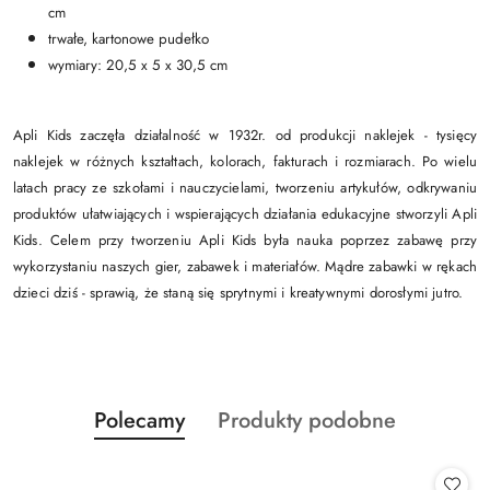
cm
trwałe, kartonowe pudełko
wymiary: 20,5 x 5 x 30,5 cm
Apli Kids zaczęła działalność w 1932r. od produkcji naklejek - tysięcy
naklejek w różnych kształtach, kolorach, fakturach i rozmiarach. Po wielu
latach pracy ze szkołami i nauczycielami, tworzeniu artykułów, odkrywaniu
produktów ułatwiających i wspierających działania edukacyjne stworzyli Apli
Kids. Celem przy tworzeniu Apli Kids była nauka poprzez zabawę przy
wykorzystaniu naszych gier, zabawek i materiałów. Mądre zabawki w rękach
dzieci dziś - sprawią, że staną się sprytnymi i kreatywnymi dorosłymi jutro.
Produkty
Produkty
Polecamy
Produkty podobne
Pomiń karuzelę produktów
o
o
statusie:
statusie: