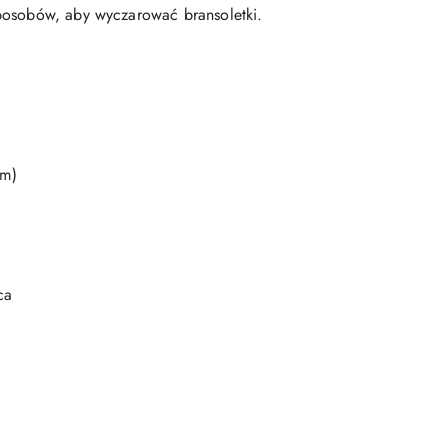
posobów, aby wyczarować bransoletki.
 m)
ca