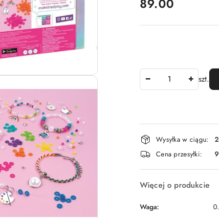
cena:
89.00
Ilość
szt.
Dostępność
Wysyłka w ciągu:
2
i
Cena przesyłki:
9
dostawa
Więcej o produkcie
Waga:
0