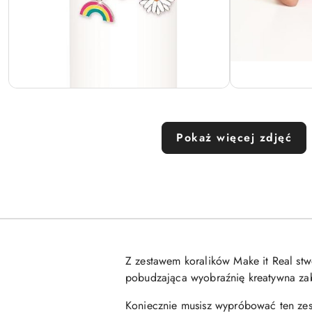
Pokaż więcej zdjęć
Z zestawem koralików Make it Real stw
pobudzająca wyobraźnię kreatywna zab
Koniecznie musisz wypróbować ten zest