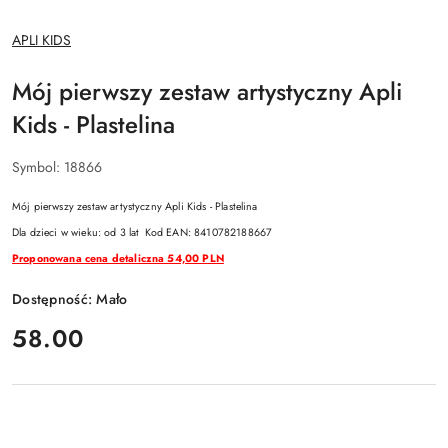
NAZWA
APLI KIDS
PRODUCENTA:
Mój pierwszy zestaw artystyczny Apli
Kids - Plastelina
Symbol:
18866
Mój pierwszy zestaw artystyczny Apli Kids - Plastelina
Dla dzieci w wieku: od 3 lat
Kod EAN: 8410782188667
Proponowana cena detaliczna 54,00 PLN
Dostępność:
Mało
cena:
58.00