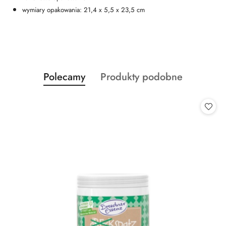
wymiary opakowania: 21,4 x 5,5 x 23,5 cm
Produkty
Produkty
Polecamy
Produkty podobne
Pomiń karuzelę produktów
o
o
statusie:
statusie: