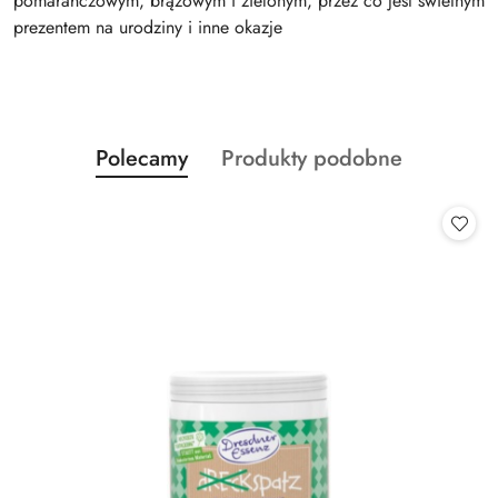
pomarańczowym, brązowym i zielonym, przez co jest świetnym
prezentem na urodziny i inne okazje
Produkty
Produkty
Polecamy
Produkty podobne
Pomiń karuzelę produktów
o
o
statusie:
statusie: