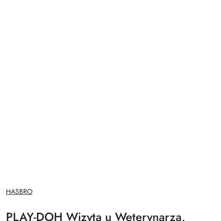
NAZWA
HASBRO
PRODUCENTA:
PLAY-DOH Wizyta u Weterynarza,