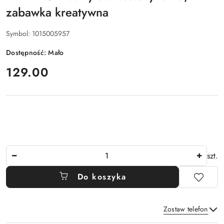
zabawka kreatywna
Symbol:
1015005957
Dostępność:
Mało
cena:
129.00
Ilość
szt.
Do koszyka
Zostaw telefon