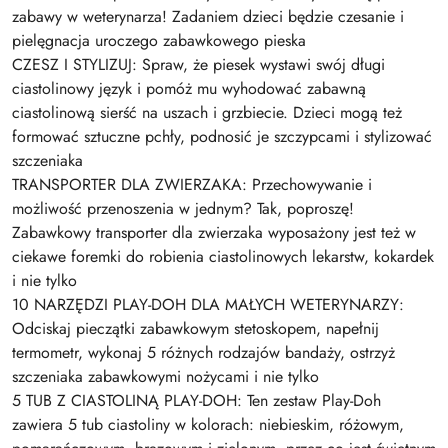
zabawy w weterynarza! Zadaniem dzieci będzie czesanie i
pielęgnacja uroczego zabawkowego pieska
CZESZ I STYLIZUJ: Spraw, że piesek wystawi swój długi
ciastolinowy język i pomóż mu wyhodować zabawną
ciastolinową sierść na uszach i grzbiecie. Dzieci mogą też
formować sztuczne pchły, podnosić je szczypcami i stylizować
szczeniaka
TRANSPORTER DLA ZWIERZAKA: Przechowywanie i
możliwość przenoszenia w jednym? Tak, poproszę!
Zabawkowy transporter dla zwierzaka wyposażony jest też w
ciekawe foremki do robienia ciastolinowych lekarstw, kokardek
i nie tylko
10 NARZĘDZI PLAY-DOH DLA MAŁYCH WETERYNARZY:
Odciskaj pieczątki zabawkowym stetoskopem, napełnij
termometr, wykonaj 5 różnych rodzajów bandaży, ostrzyż
szczeniaka zabawkowymi nożycami i nie tylko
5 TUB Z CIASTOLINĄ PLAY-DOH: Ten zestaw Play-Doh
zawiera 5 tub ciastoliny w kolorach: niebieskim, różowym,