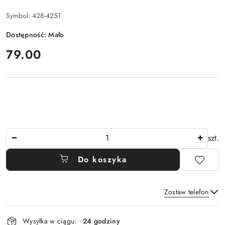
Symbol:
428-4251
Dostępność:
Mało
cena:
79.00
Ilość
szt.
Do koszyka
Zostaw telefon
Dostępność
Wysyłka w ciągu:
24 godziny