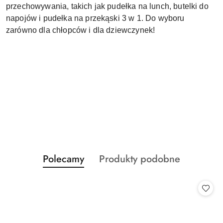
przechowywania, takich jak pudełka na lunch, butelki do
napojów i pudełka na przekąski 3 w 1. Do wyboru
zarówno dla chłopców i dla dziewczynek!
Produkty
Produkty
Polecamy
Produkty podobne
Pomiń karuzelę produktów
o
o
statusie:
statusie: