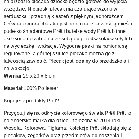
na przodzie plecaka dziecko będzie gotowe do wyjścia
wszędzie. Niebieski plecak ma czarujące wzorki w
serduszka i przednią kieszeń z pięknym jednorożcem.
Główna komora plecaka jest pojemna. Z łatwością mieści
pudełko śniadaniowe Prêt i butelkę wody Prêt lub inne
akcesoria do zabrania ze sobą do przedszkola/szkoły lub
na wycieczkę i wakacje. Wygodne paski na ramiona są
regulowane, a górnej szlufce plecaka można go z
łatwością zawiesić. Plecak jest idealny do przedszkola i
na wakacje.
Wymiar
29 x 23 x 8 cm
Materiał
100% Poliester
Kupujesz produkty Pret?
Przygotuj się na odkrycie kolorowego świata Prêt! Prêt to
holenderska marka dla dzieci, założona w 2014 roku.
Wesoła. Kolorowa. Figlarna. Kolekcje Prêt składają się z
plecaków, zegarków oraz przedmiotów do noszenia i