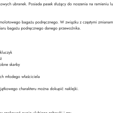
kowych ubranek. Posiada pasek służący do noszenia na ramieniu lu
molotowego bagażu podręcznego. W związku z częstymi zmianami p
iaru bagażu podręcznego danego przewoźnika.
kluczyk
ż
obne skarby
ych młodego właściciela
yjątkowego charakteru można dokupić naklejki.
 by spakować swoje ulubione zabawki i gry