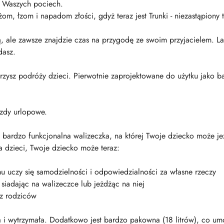
a Waszych pociech.
, łzom i napadom złości, gdyż teraz jest Trunki - niezastąpiony 
ą, ale zawsze znajdzie czas na przygodę ze swoim przyjacielem. La
dasz.
arzysz podróży dzieci. Pierwotnie zaprojektowane do użytku jako b
azdy urlopowe.
i bardzo funkcjonalna walizeczka, na której Twoje dziecko może je
la dzieci, Twoje dziecko może teraz:
u uczy się samodzielności i odpowiedzialności za własne rzeczy
iadając na walizeczce lub jeżdżąc na niej
ez rodziców
na i wytrzymała. Dodatkowo jest bardzo pakowna (18 litrów), co u