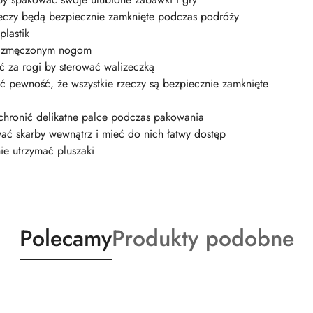
rzeczy będą bezpiecznie zamknięte podczas podróży
plastik
ąć zmęczonym nogom
yć za rogi by sterować walizeczką
eć pewność, że wszystkie rzeczy są bezpiecznie zamknięte
chronić delikatne palce podczas pakowania
ać skarby wewnątrz i mieć do nich łatwy dostęp
ie utrzymać pluszaki
Produkty
Produkty
Polecamy
Produkty podobne
o
o
statusie:
statusie: