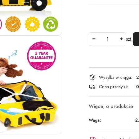
Ilość
szt.
Dostępność
Wysyłka w ciągu:
2
i
Cena przesyłki:
dostawa
Więcej o produkcie
Waga:
2