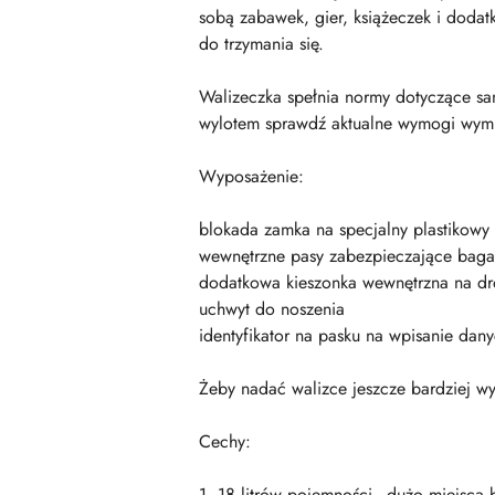
sobą zabawek, gier, książeczek i dodat
do trzymania się.
Walizeczka spełnia normy dotyczące sa
wylotem sprawdź aktualne wymogi wym
Wyposażenie:
blokada zamka na specjalny plastikowy 
wewnętrzne pasy zabezpieczające baga
dodatkowa kieszonka wewnętrzna na dr
uchwyt do noszenia
identyfikator na pasku na wpisanie dan
Żeby nadać walizce jeszcze bardziej w
Cechy:
1. 18 litrów pojemności - dużo miejsca