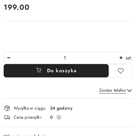
cena:
199.00
Ilość
szt.
Do koszyka
Zostaw telefon
Dostępność
Wysyłka w ciągu:
24 godziny
i
Wyślij
Cena przesyłki:
0
dostawa