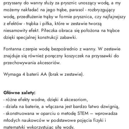
przyssany do wanny służy za prysznic unoszący wodę, a my
możemy nakładać na jego trąbe, parasol - rozbryzgujący
wodę, przedłużenie trąby w formie prysznica, czy najfajnejszy
z efektów - trąbka i piłka, które w zestawie tworzą
niesamowity efekt. Piłeczka obraca się położona na trąbce
dzięki specjalnej konstrukcji zabawki.
Fontanna czerpie wodę bezpośrednio z wanny. W zestawie
znajduje się również poręczny koszyczek na przyssawki do
przechowywania akcesoriów.
Wymaga 4 baterii AA (brak w zestawie).
Główne zalety:
- różne efekty wodne, dzięki 4 akcesoriom,
- działa na baterie, a włączana jest bardzo łatwo dzwignią,
- skonstruowana w oparciu o metodę STEM – wprowadza
młodych naukowców w podstawowe pojęcia fizyki i
matematyki wykorzystując siłę wody,