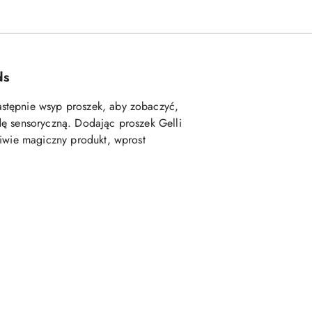
ds
astępnie wsyp proszek, aby zobaczyć,
dę sensoryczną.
Dodając proszek Gelli
ziwie magiczny produkt, wprost