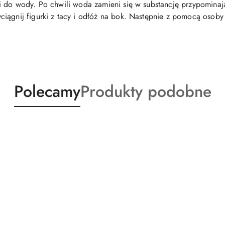
i do wody. Po chwili woda zamieni się w substancję przypomina
iągnij figurki z tacy i odłóż na bok. Następnie z pomocą osoby d
Produkty
Produkty
Polecamy
Produkty podobne
o
o
statusie:
statusie: