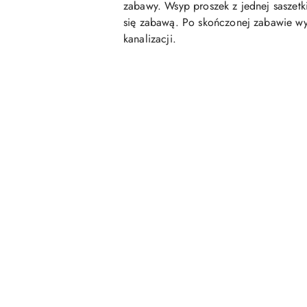
zabawy. Wsyp proszek z jednej saszetk
się zabawą. Po skończonej zabawie wyc
kanalizacji.
Pomiń karuzelę produktów