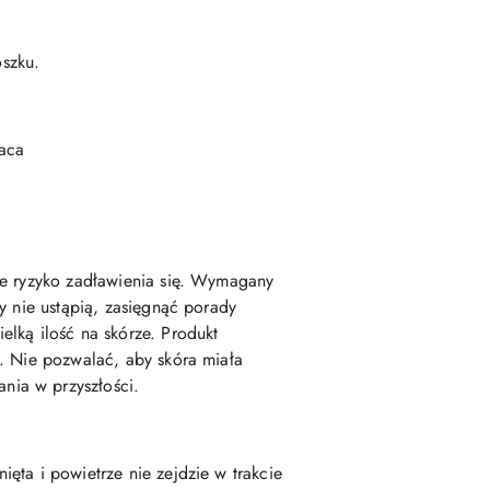
szku.
taca
je ryzyko zadławienia się. Wymagany
y nie ustąpią, zasięgnąć porady
lką ilość na skórze. Produkt
y. Nie pozwalać, aby skóra miała
nia w przyszłości.
ęta i powietrze nie zejdzie w trakcie