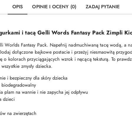
OPIS
OPINIE I OCENY (0)
ZADAJ PYTANIE
igurkami i tacą Gelli Words Fantasy Pack Zimpli Ki
lli Worlds Fantasy Pack. Napełnij nadmuchiwaną tacę wodą, a n
 Dodaj dołączone bajkowe postacie i przeżyj niesmaowitą przygo
ję o kolorach przyciągających wzrok i nęcącą teksturą. To prawd
wszystkie zmysły dziecka.
ie i bezpieczny dla skóry dziecka
0% biodegradowalny
ia plam na wannie i nie zapycha jej odpływu
a dzieci
tów na zwierzętach