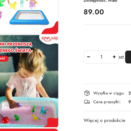
Dostępność:
Mało
cena:
89.00
Ilość
szt.
Dostępność
Wysyłka w ciągu:
2
i
Cena przesyłki:
9
dostawa
Więcej o produkcie