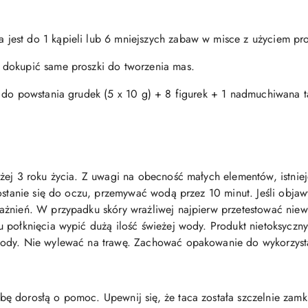
est do 1 kąpieli lub 6 mniejszych zabaw w misce z użyciem pro
dokupić same proszki do tworzenia mas.
 do powstania grudek (5 x 10 g) + 8 figurek + 1 nadmuchiwana 
żej 3 roku życia. Z uwagi na obecność małych elementów, istnie
dostanie się do oczu, przemywać wodą przez 10 minut. Jeśli objaw
żnień. W przypadku skóry wrażliwej najpierw przetestować niewie
 połknięcia wypić dużą ilość świeżej wody. Produkt nietoksyczn
ody. Nie wylewać na trawę. Zachować opakowanie do wykorzysta
 dorosłą o pomoc. Upewnij się, że taca została szczelnie zamkni